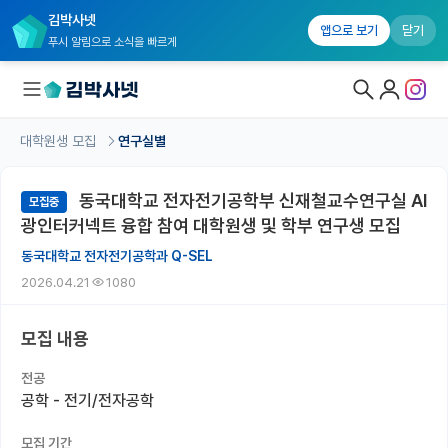
김박사넷
앱으로 보기
닫기
푸시 알림으로 소식을 빠르게
대학원생 모집
연구실별
대학원생 모집
동국대학교 전자전기공학부 신재철교수연구실 AI
모집중
대학원생 모집 홈
광인터커넥트 융합 참여 대학원생 및 학부 연구생 모집
기관별 모집 정보
동국대학교 전자전기공학과 Q-SEL
2026.04.21
1080
연구실별 모집 정보
전공별 모집 정보
모집 내용
지역별 모집 정보
전공
공학 - 전기/전자공학
국내대학원 정보
모집 기간
연구실&오픈랩