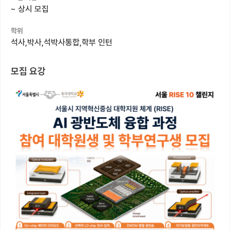
~
상시 모집
커뮤니티
학위
커리어
석사,박사,석박사통합,학부 인턴
유학교육
모집 요강
이벤트
반도체 아카데미
재팬라운지 🌸