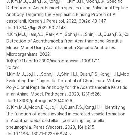
3. Kim,M.J.,Quan,F.S.,Kong,H.H.,Kim,J.H.,Moon,E.K. Specific 
Detection of Acanthamoeba species using Polyclonal Peptide 
Antibody Targeting the Periplasmic Binding Protein of A 
castellanii. Korean J Parasitol, 2022, 60(2):143-147. 
doi:10.3347/kjp.2022.60.2.143.

4.Kim,M.J.,Ham,A.J.,Park,A.Y.,Sohn,H.J.,Shin,H.J.,Quan,F.S.,Kong,
Detection of Acanthamoeba from Acanthamoeba Keratitis 
Mouse Model Using Acanthamoeba Specific Antibodies. 
Microorganisms. 2022, 
10(9):1711.doi:10.3390/microorganisms10091711

2023년

1.Kim,M.J.,Jo,H.J.,Sohn,H.J.,Shin,H.J.,Quan,F.S.,Kong,H.H.,Moon,E.
Evaluating the Diagnostic Potential of Chorismate Mutase 
Poly-Clonal Peptide Antibody for the Acanthamoeba Keratitis 
in an Animal Model. Pathogens. 2023, 12(4):526. 
doi:10.3390/pathogens12040526.

2. Kim,M.J.,Moon,E.K.,Jo,H.J.,Quan,F.S.,Kong,H.H. Identifying 
the function of genes involved in excreted vesicle formation 
in Acanthamoeba castellanii containing Legionella 
pneumophila. ParasitVectors. 2023, 16(1):215. 
doi:10.1186/s13071-023-05824-y.
