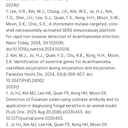
2024년

1. Lee, H.R., Kim, M.J., Chung, J.K., Kim, W.S., Jo, H.J., Kim, 
T.G., Shin, J.H., Lee, G.J., Quan, F.S., Kong, H.H., Moon, S.W., 
Moon, E.K., Choi, S.S., A chorismate mutase-targeted, core-
shell nanoassembly-activated SERS immunoassay platform 
for rapid non-invasive detection of Acanthamoeba infection. 
Nano Today. 2024, 59:102506, 
doi:10.1016/j.nantod.2024.102506.

2. Kim, M.J., Jo, H.J., Quan, F.S., Chu, K.B., Kong, H.H., Moon, 
E.K. Identification of essential genes for Acanthamoeba 
castellanii excystation during encystation and excystation. 
Parasites Hosts Dis. 2024, 62(4):399-407. doi: 
10.3347/PHD.24062.

2025년

1. Jo HJ, Kim MJ, Lee HA, Quan FS, Kong HH, Moon EK. 
Detection of Fusarium solani using cutinase antibody and its 
application in diagnosing fungal keratitis in an animal model. 
PLoS One. 2025 Aug 20;20(8):e0330455. doi: 
10.1371/journal.pone.0330455.

2. Jo HJ, Kim MJ, Lee HA, Quan FS, Kong HH, Moon EK. 