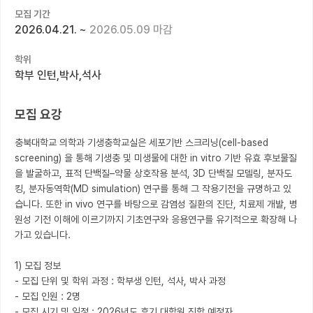
모집 기간
커뮤니티
2026.04.21.
~
2026.05.09 마감
커리어
학위
학부 인턴,박사,석사
유학교육
이벤트
모집 요강
반도체 아카데미
충북대학교 의학과 기생충학교실은 세포기반 스크리닝(cell-based 
screening) 을 통해 기생충 및 미생물에 대한 in vitro 기반 유효 후보물질
재팬라운지 🌸
을 발굴하고, 표적 단백질–약물 상호작용 분석, 3D 단백질 모델링, 분자도
킹, 분자동역학(MD simulation) 연구를 통해 그 작용기전을 규명하고 있
습니다. 또한 in vivo 연구를 바탕으로 감염성 질환의 진단, 치료제 개발, 병
원성 기전 이해에 이르기까지 기초연구와 응용연구를 유기적으로 확장해 나
가고 있습니다.

1) 모집 정보

- 모집 단위 및 학위 과정 : 학부생 인턴, 석사, 박사 과정

- 모집 인원 : 2명

- 모집 시기 및 일정 : 2026년도 후기 대학원 진학 예정자
