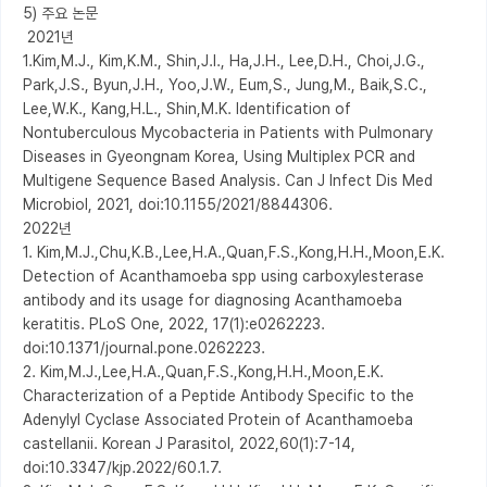
5) 주요 논문

 2021년

1.Kim,M.J., Kim,K.M., Shin,J.I., Ha,J.H., Lee,D.H., Choi,J.G., 
Park,J.S., Byun,J.H., Yoo,J.W., Eum,S., Jung,M., Baik,S.C., 
Lee,W.K., Kang,H.L., Shin,M.K. Identification of 
Nontuberculous Mycobacteria in Patients with Pulmonary 
Diseases in Gyeongnam Korea, Using Multiplex PCR and 
Multigene Sequence Based Analysis. Can J Infect Dis Med 
Microbiol, 2021, doi:10.1155/2021/8844306.

2022년

1. Kim,M.J.,Chu,K.B.,Lee,H.A.,Quan,F.S.,Kong,H.H.,Moon,E.K. 
Detection of Acanthamoeba spp using carboxylesterase 
antibody and its usage for diagnosing Acanthamoeba 
keratitis. PLoS One, 2022, 17(1):e0262223. 
doi:10.1371/journal.pone.0262223.

2. Kim,M.J.,Lee,H.A.,Quan,F.S.,Kong,H.H.,Moon,E.K. 
Characterization of a Peptide Antibody Specific to the 
Adenylyl Cyclase Associated Protein of Acanthamoeba 
castellanii. Korean J Parasitol, 2022,60(1):7-14, 
doi:10.3347/kjp.2022/60.1.7.
