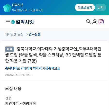
김박사넷
앱으로 보기
닫기
푸시 알림으로 소식을 빠르게
대학원생 모집
연구실별
대학원생 모집
충북대학교 의과대학 기생충학교실_학부&대학원
마감
대학원생 모집 홈
생 모집 (약물 탐색, 약물 스크리닝, 3D 단백질 모델링 통
기관별 모집 정보
한 작용 기전 규명)
충북대학교 의과대학 의학과 기생충학교실
연구실별 모집 정보
2026.04.21
850
전공별 모집 정보
모집 내용
지역별 모집 정보
전공
국내대학원 정보
자연과학 - 생명과학
연구실&오픈랩