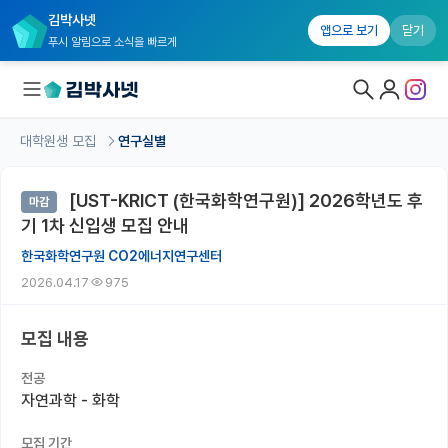
김박사넷
앱으로 보기
닫기
푸시 알림으로 소식을 빠르게
대학원생 모집
연구실별
대학원생 모집
[UST-KRICT (한국화학연구원)] 2026학년도 후
마감
대학원생 모집 홈
기 1차 신입생 모집 안내
기관별 모집 정보
한국화학연구원 CO2에너지연구센터
2026.04.17
975
연구실별 모집 정보
전공별 모집 정보
모집 내용
지역별 모집 정보
전공
자연과학 - 화학
국내대학원 정보
모집 기간
연구실&오픈랩