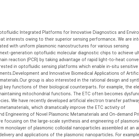
ofluidic Integrated Platforms for Innovative Diagnostics and Enviro
 interests owing to their superior sensing performance. We are inte
ated with uniform plasmonic nanostructures for various sensing 
next-generation optofluidic molecular diagnostic chips to achieve ult
hain reaction (PCR) by taking advantage of rapid light-to-heat conver
ested in optofluidic sensing platforms which enable in-situ sensitive
ments.Development and Innovative Biomedical Applications of Artificia
materials.Our group is also interested in the rational design and synth
ng) key functions of their biological counterparts. For example, the ele
r maintaining mitochondrial functions. The ETC often becomes dysfunc
ies. We have recently developed artificial electron transfer pathways
metamaterials, which dramatically improve the ETC activity of 
nd Engineering of Novel Plasmonic Metamaterials and On-demand Prin
re focusing on the large-scale synthesis and engineering of plasmonic
m monolayer of plasmonic colloidal nanoparticles assembled at an ai
elivery and applications of the plasmonic nanoparticles. For example