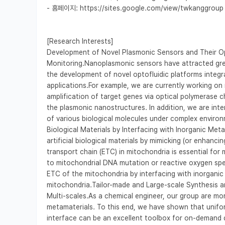
- 홈페이지: https://sites.google.com/view/twkanggroup

[Research Interests]

Development of Novel Plasmonic Sensors and Their Opt
Monitoring.Nanoplasmonic sensors have attracted great
the development of novel optofluidic platforms integr
applications.For example, we are currently working on 
amplification of target genes via optical polymerase c
the plasmonic nanostructures. In addition, we are inter
of various biological molecules under complex environ
Biological Materials by Interfacing with Inorganic Meta
artificial biological materials by mimicking (or enhanci
transport chain (ETC) in mitochondria is essential fo
to mitochondrial DNA mutation or reactive oxygen spec
ETC of the mitochondria by interfacing with inorganic 
mitochondria.Tailor-made and Large-scale Synthesis a
Multi-scales.As a chemical engineer, our group are mo
metamaterials. To this end, we have shown that unifor
interface can be an excellent toolbox for on-demand d