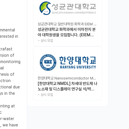
성균관대학교 일반대학원 화학과 EIEM Lab
성균관대학교 화학과에서 이차전지 분
nmental 
야 대학원생을 모집합니다. (EIEM
rested in 
Lab)
~
상시 모집
rafast 
sion of 
 monitoring 
l 
esis of 
한양대학교 Nanosemiconductor Materials & Display Laboratory
ctron 
[한양대학교 NMDL] 차세대 반도체 나
tional due 
노소재 및 디스플레이 연구실 석/박사/
 in the 
인턴 모집
~
상시 모집
ting at 
 
r-water 
, we have 