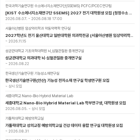
한국과학기술연구원 수소에너지소재연구단(SSEMS) PCFC/PCEC연구팀
[KIST 수소에너지소재연구단 SSEMS] 2027 전기 대학원생 모집 (청정수소 생산/활용을 위한 프로톤 세라믹 전지)
2026.08.07.
~
2026.08.18 17:00
서울아산병원 임상약리학과 약동약력학 연구실
2027학년도 전기 울산대학교 일반대학원 의과학전공 (서울아산병원 임상약리학과 약동약력학 연구실) 대학원생 모집공고
~
2026.11.15
성균관대학교 기초의학대학원 뇌,심혈관질환 중개연구실
성균관대학교 의과대학 뇌·심혈관질환 중개연구실
~
2026.08.22
한국생산기술연구원 기능성소재연구실
한국생산기술연구원(안산) 기능성 전자소재 연구실 학생연구원 모집
~
상시 모집
세종대학교 Nano-Bio Hybrid Material Lab
세종대학교 Nano-Bio Hybrid Material Lab 학부연구생, 대학원생 모집
2026.08.05.
~
상시 모집
가톨릭대학교 예방의학교실
가톨릭대학교 성의교정 예방의학교실 건강 데이터 융합 연구실 대학원생 모집
~
2026.08.31