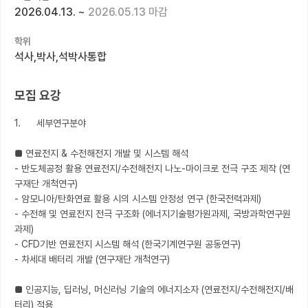
2026.04.13.
~
2026.05.13 마감
커뮤니티
학위
커리어
석사,박사,석박사통합
유학교육
모집 요강
이벤트
1.	세부연구분야 

반도체 아카데미
■ 연료전지 & 수전해전지 개발 및 시스템 해석

재팬라운지 🌸
- 반도체공정 활용 연료전지/수전해전지 나노-마이크로 전극 구조 제작 (연
구재단 개척연구)

- 암모니아/탄화연료 활용 시의 시스템 안정성 연구 (한국전력과제)

- 수전해 및 연료전지 전극 구조화 (에너지기술평가원과제, 국방과학연구원
과제)

- CFD기반 연료전지 시스템 해석 (한국기계연구원 공동연구)

- 차세대 배터리 개발 (연구재단 개척연구)

■ 인공지능, 딥러닝, 머신러닝 기술의 에너지소자 (연료전지/수전해전지/배
터리) 적용
