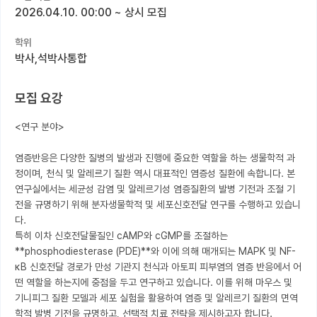
2026.04.10. 00:00
~
상시 모집
커뮤니티
학위
커리어
박사,석박사통합
유학교육
모집 요강
이벤트
<연구 분야>

반도체 아카데미
염증반응은 다양한 질병의 발생과 진행에 중요한 역할을 하는 생물학적 과
재팬라운지 🌸
정이며, 천식 및 알레르기 질환 역시 대표적인 염증성 질환에 속합니다. 본 
연구실에서는 세균성 감염 및 알레르기성 염증질환의 발병 기전과 조절 기
전을 규명하기 위해 분자생물학적 및 세포신호전달 연구를 수행하고 있습니
다.

특히 이차 신호전달물질인 cAMP와 cGMP를 조절하는 
**phosphodiesterase (PDE)**와 이에 의해 매개되는 MAPK 및 NF-
κB 신호전달 경로가 만성 기관지 천식과 아토피 피부염의 염증 반응에서 어
떤 역할을 하는지에 중점을 두고 연구하고 있습니다. 이를 위해 마우스 및 
기니피그 질환 모델과 세포 실험을 활용하여 염증 및 알레르기 질환의 면역
학적 발병 기전을 규명하고, 선택적 치료 전략을 제시하고자 합니다.
