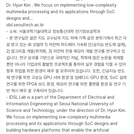
Dr. Hyun Kim . We focus on implementing low-complexity 
multimedia processing and its applications through SoC 
designs and...

idsl.seoultech.ac.kr

- 소속: 서울과학기술대학교 정보통신대학 전기정보공학과

- 본 연구실은 젊은 지도 교수님의 지도 하에 가족 같은 분위기에서 최근 각
광 받고 있는 AI 모델의 1) 저전력 하드웨어 가속화 (인공지능 반도체 설계), 
2) 알고리즘 개발/최적화, 3) 저전력 전용 메모리 개발 연구를 연구하고 있
습니다. 연구 성과를 기반으로 국제적인 저널, 학회에 많은 논문을 게재할 
뿐만 아니라 기업과의 활발한 프로젝트를 통하여 실무 경험을 익힐 수 있어 
향후 취업을 위한 환경이 매우 잘 갖추어져 있습니다. 또한, 인공지능 반도
체 연구를 위한 고성능 GPU 서버 환경 및 임베디드 GPU 환경, SoC 설계 
연구를 위한 FPGA 보드 환경, 메모리 연구를 위한 플랫폼 환경 등 연구 기
반 역시 매우 잘 구축되어 있습니다.

- IDSL Lab is a part of the Department of Electrical and 
Information Engineering at Seoul National University of 
Science and Technology, under the direction of Dr. Hyun Kim. 
We focus on implementing low-complexity multimedia 
processing and its applications through SoC designs and 
building hardware platforms that enable the artificial 