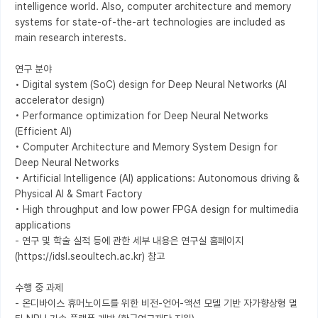
intelligence world. Also, computer architecture and memory 
systems for state-of-the-art technologies are included as 
main research interests.

연구 분야

• Digital system (SoC) design for Deep Neural Networks (AI 
accelerator design)

• Performance optimization for Deep Neural Networks 
(Efficient AI)

• Computer Architecture and Memory System Design for 
Deep Neural Networks

• Artificial Intelligence (AI) applications: Autonomous driving & 
Physical AI & Smart Factory

• High throughput and low power FPGA design for multimedia 
applications

- 연구 및 학술 실적 등에 관한 세부 내용은 연구실 홈페이지 
(https://idsl.seoultech.ac.kr) 참고

수행 중 과제

- 온디바이스 휴머노이드를 위한 비전-언어-액션 모델 기반 자가향상형 멀