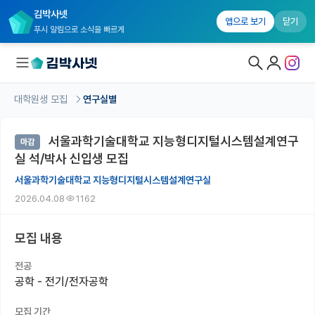
김박사넷
앱으로 보기
닫기
푸시 알림으로 소식을 빠르게
대학원생 모집
연구실별
대학원생 모집
서울과학기술대학교 지능형디지털시스템설계연구
마감
대학원생 모집 홈
실 석/박사 신입생 모집
기관별 모집 정보
서울과학기술대학교 지능형디지털시스템설계연구실
2026.04.08
1162
연구실별 모집 정보
전공별 모집 정보
모집 내용
지역별 모집 정보
전공
공학 - 전기/전자공학
국내대학원 정보
모집 기간
연구실&오픈랩