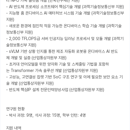
티 NPU 가속 플랫폼 개발 (한국연구재단 지원)

- AI 반도체 프로세싱 소프트웨어 핵심기술 개발 (과학기술정보통신부 지원)

- 지능형 홈 온디바이스 AI 매터허브 시스템 기술 개발 (과학기술정보통신부 
지원)

- 새로운 환경에 점진적 적응 가능한 온디바이스 학습 기술 개발 (과학기술
정보통신부 지원)

- 2,000 TFLOPS급 서버 인공지능 딥러닝 프로세서 및 모듈 개발 (과학기
술정보통신부 지원)

- sVLM 기반 상황 인지를 통한 제조 자동화 로봇용 온디바이스 AI 반도
체 개발 및 실증 (산업통상자원부 지원)

- 초거대 언어모델을 위한 양자화 기술 및 스케줄링 기법을 포함하
는 Transformer 가속 솔루션 개발 (산업통상자원부 지원)

- 고성능, 고연결성 칩렛 기반 SoC 구조 연구 및 이에 필요한 보안 요소 기
술 개발 (산업통상자원부 지원)

- 반도체 핵심IP 설계 전문인력양성사업 (산업통상자원부 지원)

연구원 현황

- 박사 과정: 9명, 석사 과정: 15명, 학부 인턴: 4명

지원 내역
