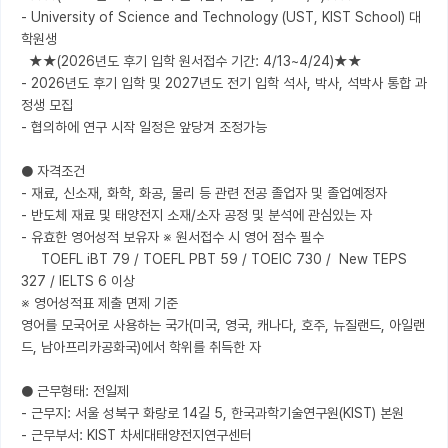
- University of Science and Technology (UST, KIST School) 대
학원생

  ★★(2026년도 후기 입학 원서접수 기간: 4/13~4/24)★★

- 2026년도 후기 입학 및 2027년도 전기 입학 석사, 박사, 석박사 통합 과
정생 모집

- 협의하에 연구 시작 일정은 앞당겨 조정가능 

● 자격조건

- 재료, 신소재, 화학, 화공, 물리 등 관련 전공 졸업자 및 졸업예정자

- 반도체 재료 및 태양전지 소재/소자 공정 및 분석에 관심있는 자

- 유효한 영어성적 보유자 ※ 원서접수 시 영어 점수 필수

     TOEFL iBT 79 / TOEFL PBT 59 / TOEIC 730 /  New TEPS 
327 / IELTS 6 이상

※ 영어성적표 제출 면제 기준

영어를 모국어로 사용하는 국가(미국, 영국, 캐나다, 호주, 뉴질랜드, 아일랜
드, 남아프리카공화국)에서 학위를 취득한 자

● 근무형태: 전일제 

- 근무지: 서울 성북구 화랑로 14길 5, 한국과학기술연구원(KIST) 본원

- 근무부서: KIST 차세대태양전지연구센터
