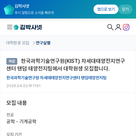
김박사넷
앱으로 보기
닫기
푸시 알림으로 소식을 빠르게
대학원생 모집
연구실별
대학원생 모집
한국과학기술연구원(KIST) 차세대태양전지연구
마감
대학원생 모집 홈
센터 탠덤 태양전지팀에서 대학원생 모집합니다.
기관별 모집 정보
한국과학기술연구원 차세태태양전지연구센터 탠덤태양전지팀
2026.04.02
1161
연구실별 모집 정보
전공별 모집 정보
모집 내용
지역별 모집 정보
전공
공학 - 기계공학
국내대학원 정보
모집 기간
연구실&오픈랩