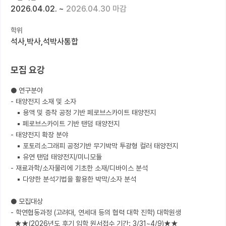
2026.04.02.
~
2026.04.30 마감
커뮤니티
학위
커리어
석사,박사,석박사통합
유학교육
모집 요강
이벤트
● 연구분야

반도체 아카데미
- 태양전지 소재 및 소자

   ▪ 용액 및 증착 공정 기반 페로브스카이트 태양전지

재팬라운지 🌸
   ▪ 페로브스카이트 기반 탠덤 태양전지

- 태양전지 확장 분야

   ▪ 포토리소그래피 공정기반 무기박막 투광형 컬러 태양전지

   ▪ 유연 탠덤 태양전지/미니모듈

- 재료과학/소자물리에 기초한 소재/디바이스 분석

   ▪ 다양한 분석기법을 활용한 박막/소자 분석

● 모집대상

- 학연협동과정 (고려대, 연세대 등의 협력 대학 진학) 대학원생

  ★★(2026년도 후기 입학 원서접수 기간: 3/31~4/9)★★
