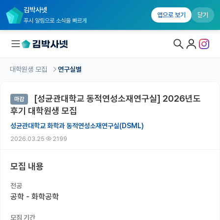
김박사넷
앱으로 보기
닫기
푸시 알림으로 소식을 빠르게
대학원생 모집
연구실별
대학원생 모집
[성균관대학교 동적연성소재연구실] 2026년도
마감
대학원생 모집 홈
후기 대학원생 모집
기관별 모집 정보
성균관대학교 화학과 동적연성소재연구실(DSML)
2026.03.25
2199
연구실별 모집 정보
전공별 모집 정보
모집 내용
지역별 모집 정보
전공
공학 - 화학공학
국내대학원 정보
모집 기간
연구실&오픈랩