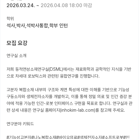
2026.03.24.
~
2026.04.08 18:00 마감
커뮤니티
학위
커리어
석사,박사,석박사통합,학부 인턴
유학교육
모집 요강
이벤트
연구실 소개

반도체 아카데미
저희 동적연성소재연구실(DSML)에서는 재료화학과 공학적인 지식을 기반
재팬라운지 🌸
으로 차세대 로보틱스와 관련된 융합연구를 진행합니다.

고분자 복합소재 내부의 구조와 계면 특성에 대한 이해를 기반으로 기능성 
구동소자와 생체전자소자를 개발하고, 이를 통해 정밀 의료 및 인간 증강 분
야에 적용 가능한 인간-로봇 인터페이스 구현을 목표로 합니다. 연구실과 관
련 상세 내용은 연구실 홈페이지(inhokim-lab.com)를 참고해 주세요.

연구분야 키워드

#기능성고분자#나노복합소재#바이오의료#생체전자소자#소프트로봇#인