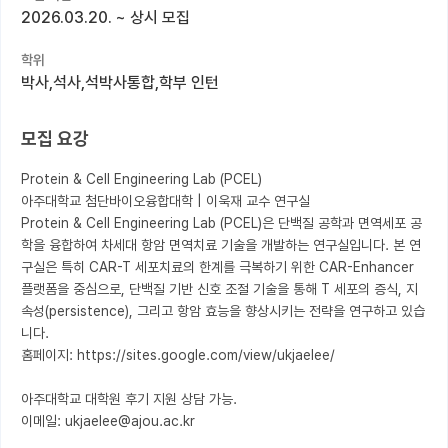
2026.03.20.
~
상시 모집
커뮤니티
학위
커리어
박사,석사,석박사통합,학부 인턴
유학교육
모집 요강
이벤트
Protein & Cell Engineering Lab (PCEL)

반도체 아카데미
아주대학교 첨단바이오융합대학 | 이욱재 교수 연구실

Protein & Cell Engineering Lab (PCEL)은 단백질 공학과 면역세포 공
재팬라운지 🌸
학을 융합하여 차세대 항암 면역치료 기술을 개발하는 연구실입니다. 본 연
구실은 특히 CAR-T 세포치료의 한계를 극복하기 위한 CAR-Enhancer 
플랫폼을 중심으로, 단백질 기반 신호 조절 기술을 통해 T 세포의 증식, 지
속성(persistence), 그리고 항암 효능을 향상시키는 전략을 연구하고 있습
니다.

홈페이지: https://sites.google.com/view/ukjaelee/

아주대학교 대학원 후기 지원 상담 가능.

이메일: ukjaelee@ajou.ac.kr
