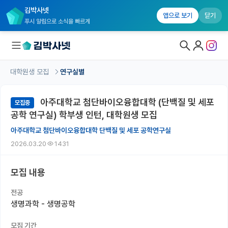
김박사넷
앱으로 보기
닫기
푸시 알림으로 소식을 빠르게
대학원생 모집
연구실별
대학원생 모집
아주대학교 첨단바이오융합대학 (단백질 및 세포
모집중
대학원생 모집 홈
공학 연구실) 학부생 인턴, 대학원생 모집
기관별 모집 정보
아주대학교 첨단바이오융합대학 단백질 및 세포 공학연구실
2026.03.20
1431
연구실별 모집 정보
전공별 모집 정보
모집 내용
지역별 모집 정보
전공
생명과학 - 생명공학
국내대학원 정보
모집 기간
연구실&오픈랩