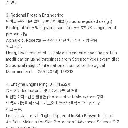
즘 연구

3. Rational Protein Engineering

단백질 구조 기반 설계 및 변이체 개발 (structure-guided design)

Binding affinity 및 signaling specificity를 조절하는 engineered 
protein 개발

AlphaFold, Rosetta 등 계산 기반 단백질 설계 기법 활용

참고 논문:

Hong, Hwaseok, et al. "Highly efficient site-specific protein 
modification using tyrosinase from Streptomyces avermitilis: 
Structural insight." International Journal of Biological 
Macromolecules 255 (2024): 128313.

4. Enzyme Engineering 및 바이오소재

효소 기반 biomaterial 및 기능성 단백질 개발

비천연 아미노산을 활용한 photo-activatable system 구축

단백질 기능을 확장하는 새로운 화학적/생물학적 접근법 연구

참고 논문:

Lee, Uk‐Jae, et al. "Light‐Triggered In Situ Biosynthesis of 
Artificial Melanin for Skin Protection." Advanced Science 9.7 