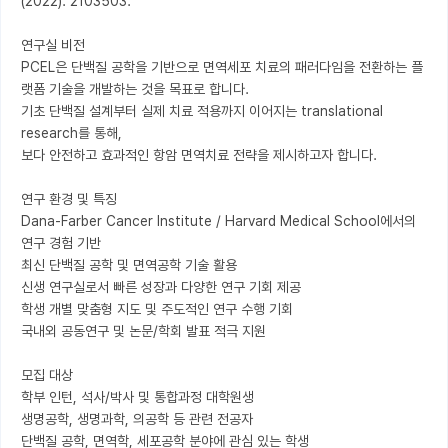
(2022): 2103503.

연구실 비전

PCEL은 단백질 공학을 기반으로 면역세포 치료의 패러다임을 전환하는 플
랫폼 기술을 개발하는 것을 목표로 합니다.

기초 단백질 설계부터 실제 치료 적용까지 이어지는 translational 
research를 통해,

보다 안전하고 효과적인 항암 면역치료 전략을 제시하고자 합니다.

연구 환경 및 특징

Dana-Farber Cancer Institute / Harvard Medical School에서의 
연구 경험 기반

최신 단백질 공학 및 면역공학 기술 활용

신생 연구실로서 빠른 성장과 다양한 연구 기회 제공

학생 개별 맞춤형 지도 및 주도적인 연구 수행 기회

국내외 공동연구 및 논문/학회 발표 적극 지원

모집 대상

학부 인턴, 석사/박사 및 통합과정 대학원생

생명공학, 생명과학, 의공학 등 관련 전공자

단백질 공학, 면역학, 세포공학 분야에 관심 있는 학생
