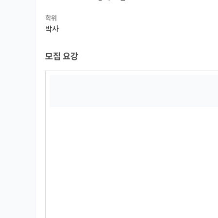
학위
박사
모집 요강