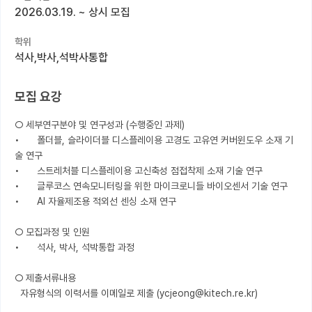
2026.03.19.
~
상시 모집
커뮤니티
학위
커리어
석사,박사,석박사통합
유학교육
모집 요강
이벤트
○ 세부연구분야 및 연구성과 (수행중인 과제)

반도체 아카데미
•	폴더블, 슬라이더블 디스플레이용 고경도 고유연 커버윈도우 소재 기
술 연구

재팬라운지 🌸
•	스트레처블 디스플레이용 고신축성 점접착제 소재 기술 연구

•	글루코스 연속모니터링을 위한 마이크로니들 바이오센서 기술 연구

•	AI 자율제조용 적외선 센싱 소재 연구

○ 모집과정 및 인원

•	석사, 박사, 석박통합 과정

○ 제출서류내용

  자유형식의 이력서를 이메일로 제출 (ycjeong@kitech.re.kr)
