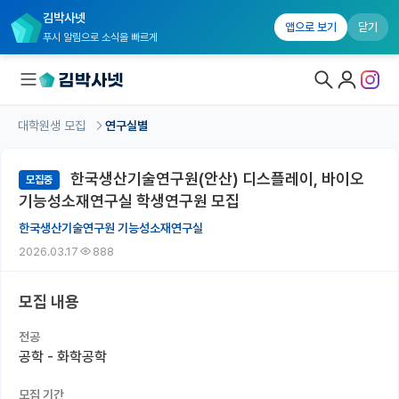
김박사넷
앱으로 보기
닫기
푸시 알림으로 소식을 빠르게
대학원생 모집
연구실별
대학원생 모집
한국생산기술연구원(안산) 디스플레이, 바이오
모집중
대학원생 모집 홈
기능성소재연구실 학생연구원 모집
기관별 모집 정보
한국생산기술연구원 기능성소재연구실
2026.03.17
888
연구실별 모집 정보
전공별 모집 정보
모집 내용
지역별 모집 정보
전공
공학 - 화학공학
국내대학원 정보
모집 기간
연구실&오픈랩