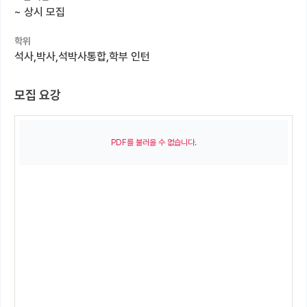
~
상시 모집
커뮤니티
학위
커리어
석사,박사,석박사통합,학부 인턴
유학교육
모집 요강
이벤트
반도체 아카데미
PDF를 불러올 수 없습니다.
재팬라운지 🌸