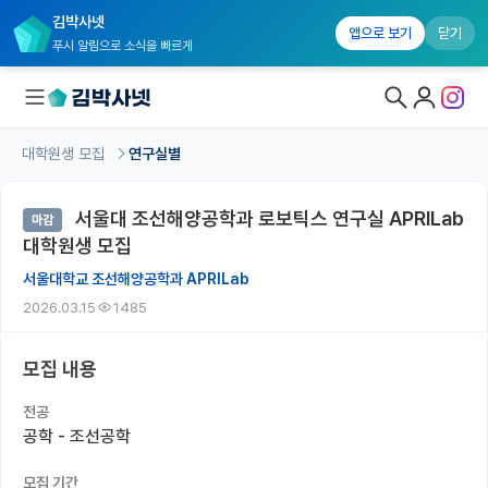
김박사넷
앱으로 보기
닫기
푸시 알림으로 소식을 빠르게
대학원생 모집
연구실별
대학원생 모집
서울대 조선해양공학과 로보틱스 연구실 APRILab
마감
대학원생 모집 홈
대학원생 모집
기관별 모집 정보
서울대학교 조선해양공학과 APRILab
2026.03.15
1485
연구실별 모집 정보
전공별 모집 정보
모집 내용
지역별 모집 정보
전공
공학 - 조선공학
국내대학원 정보
모집 기간
연구실&오픈랩