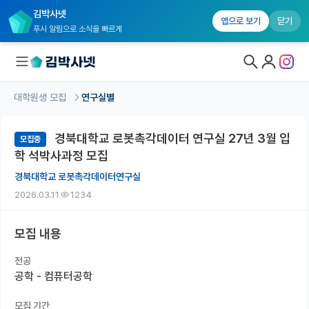
김박사넷
앱으로 보기
닫기
푸시 알림으로 소식을 빠르게
대학원생 모집
연구실별
대학원생 모집
경북대학교 로봇촉각데이터 연구실 27년 3월 입
모집중
대학원생 모집 홈
학 석박사과정 모집
기관별 모집 정보
경북대학교 로봇촉각데이터연구실
2026.03.11
1234
연구실별 모집 정보
전공별 모집 정보
모집 내용
지역별 모집 정보
전공
공학 - 컴퓨터공학
국내대학원 정보
모집 기간
연구실&오픈랩