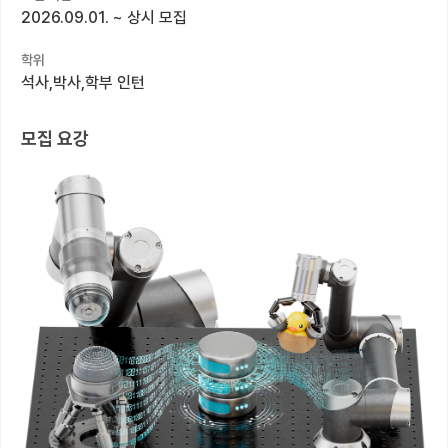
2026.09.01.
~
상시 모집
커뮤니티
학위
커리어
석사,박사,학부 인턴
유학교육
모집 요강
이벤트
반도체 아카데미
재팬라운지 🌸