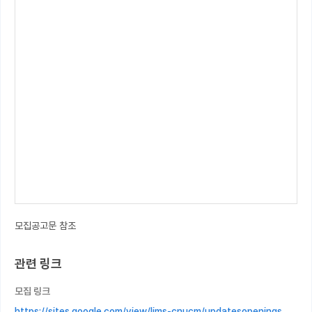
모집공고문 참조
관련 링크
모집 링크
https://sites.google.com/view/lims-cnucm/updatesopenings