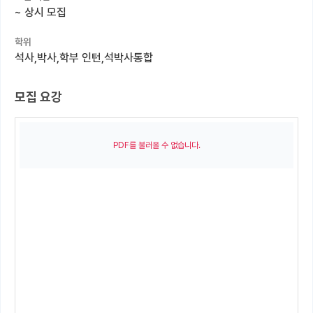
~
상시 모집
커뮤니티
학위
커리어
석사,박사,학부 인턴,석박사통합
유학교육
모집 요강
이벤트
반도체 아카데미
PDF를 불러올 수 없습니다.
재팬라운지 🌸