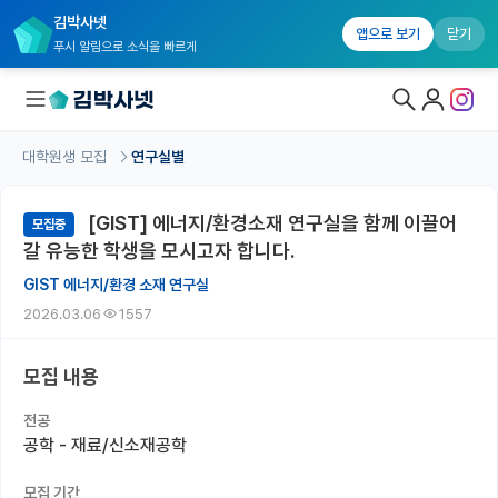
김박사넷
앱으로 보기
닫기
푸시 알림으로 소식을 빠르게
대학원생 모집
연구실별
대학원생 모집
[GIST] 에너지/환경소재 연구실을 함께 이끌어
모집중
대학원생 모집 홈
갈 유능한 학생을 모시고자 합니다.
기관별 모집 정보
GIST 에너지/환경 소재 연구실
2026.03.06
1557
연구실별 모집 정보
전공별 모집 정보
모집 내용
지역별 모집 정보
전공
공학 - 재료/신소재공학
국내대학원 정보
모집 기간
연구실&오픈랩