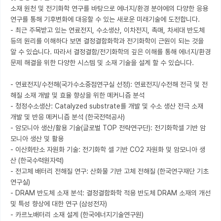
소재 원천 및 전기화학 연구를 바탕으로 에너지/환경 분야에의 다양한 응용 
연구를 통해 기후변화에 대응할 수 있는 새로운 미래기술에 도전합니다.

- 최근 주목받고 있는 연료전지, 수소생산, 이차전지, 촉매, 차세대 반도체 
등의 원리를 이해하다 보면 결정결함화학과 전기화학이 근원이 되는 것을 
알 수 있습니다. 따라서 결정결함/전기화학의 깊은 이해를 통해 에너지/환경 
문제 해결을 위한 다양한 시스템 및 소재 기술을 설계 할 수 있습니다.

- 연료전지/수전해(국가수소중점연구실 선정): 연료전지/수전해 전극 및 전
해질 소재 개발 및 효율 향상을 위한 메커니즘 분석

- 청정수소생산: Catalyzed substrate를 개발 및 수소 생산 전극 소재 
개발 및 반응 메커니즘 분석 (한국전력공사)

- 암모니아 생산/활용 기술(글로벌 TOP 전략연구단): 전기화학셀 기반 암
모니아 생산 및 활용

- 이산화탄소 자원화 기술: 전기화학 셀 기반 CO2 자원화 및 암모니아 생
산 (한국수력원자력)

- 전고체 배터리 전해질 연구: 산화물 기반 고체 전해질 (한국연구재단 기초
연구실)

- DRAM 반도체 소재 분석: 결정결함화학 적용 반도체 DRAM 소재의 개선 
및 특성 향상에 대한 연구 (삼성전자)

- 카르노배터리 소재 설계 (한국에너지기술연구원)
