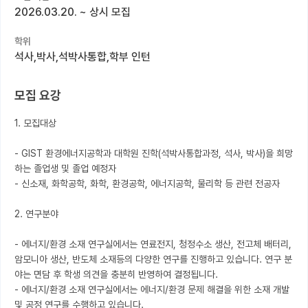
2026.03.20.
~
상시 모집
커뮤니티
학위
커리어
석사,박사,석박사통합,학부 인턴
유학교육
모집 요강
이벤트
1. 모집대상

반도체 아카데미
- GIST 환경에너지공학과 대학원 진학(석박사통합과정, 석사, 박사)을 희망
재팬라운지 🌸
하는 졸업생 및 졸업 예정자

- 신소재, 화학공학, 화학, 환경공학, 에너지공학, 물리학 등 관련 전공자

2. 연구분야

- 에너지/환경 소재 연구실에서는 연료전지, 청정수소 생산, 전고체 배터리, 
암모니아 생산, 반도체 소재등의 다양한 연구를 진행하고 있습니다. 연구 분
야는 면담 후 학생 의견을 충분히 반영하여 결정됩니다.

- 에너지/환경 소재 연구실에서는 에너지/환경 문제 해결을 위한 소재 개발 
및 공정 연구를 수행하고 있습니다.
