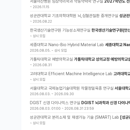
서울아산병원 임상약리학과 약동약력학 연구실
2027학년도 전
~
2026.11.15
성균관대학교 기초의학대학원 뇌,심혈관질환 중개연구실
성균관
~
2026.08.22
한국생산기술연구원 기능성소재연구실
한국생산기술연구원(안산
~
상시 모집
세종대학교 Nano-Bio Hybrid Material Lab
세종대학교 Nano
2026.08.05.
~
상시 모집
가톨릭대학교 예방의학교실
가톨릭대학교 성의교정 예방의학교실
~
2026.08.31
고려대학교 Efficient Machine Intelligence Lab
고려대학교 
~
상시 모집
서울대학교 국제농업기술대학원 작물정밀육종 연구실
서울대학
2026.08.03.
~
2026.09.30
DGIST 신경 다이나믹스 연구실
DGIST 뇌과학과 신경 다이나
2026.08.03. 01:00
~
2026.08.31 23:59
성균관대학교 분리소재 및 재생가능 기술 (SMART) Lab
[성균
~
상시 모집