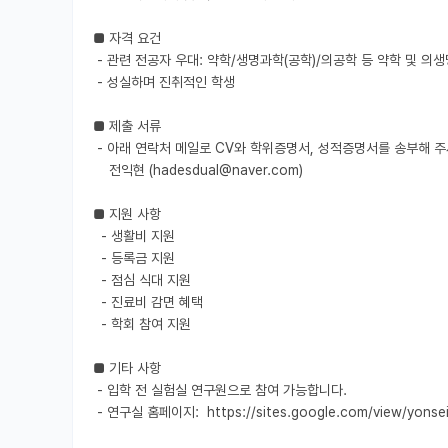
■ 자격 요건

 - 관련 전공자 우대: 약학/생명과학(공학)/의공학 등 약학 및 의생명 관련 전공자

 - 성실하며 진취적인 학생

■ 제출 서류 

 - 아래 연락처 메일로 CV와 학위증명서, 성적증명서를 송부해 주세요.

    전익현 (hadesdual@naver.com)

■ 지원 사항

  - 생활비 지원

  - 등록금 지원

  - 점심 식대 지원

  - 진료비 감면 혜택

  - 학회 참여 지원

■ 기타 사항

 - 입학 전 실험실 연구원으로 참여 가능합니다.

 - 연구실 홈페이지:  https://sites.google.com/view/yonsei-cdri
