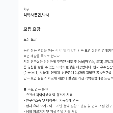
학위
석박사통합,박사
모집 요강
모집 요강

눈의 창문 역할을 하는 '각막' 및 다양한 안구 표면 질환의 병태
료법 개발을 목표로 합니다.

저희 연구실은 탄탄하게 구축된 세포 및 동물(마우스, 토끼) 모델
은 경험을 쌓을 수 있는 최적의 환경을 제공합니다. 현재 우수신진
(미국 MIT, 서울대, 연세대, 성균관대 등)과의 활발한 공동연구를
안구 표면 질환의 치료제 개발에 열정을 가진 석박통합과정 또는 박
■ 주요 연구 분야

- 유전성 각막이상증 및 유전자 치료

- 안구건조증 및 마이봄샘 기능장애 연구

- 환자 유래 오가노이드 기반 결막 질환 모델링 및 면역 조절 연구

- 융합 의료기기 및 약물 전달 기술 개발
