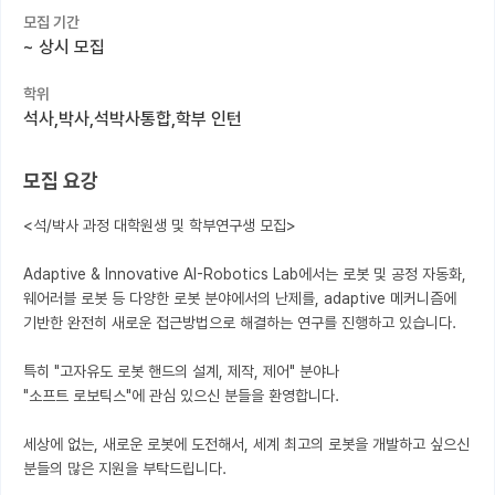
모집 기간
커뮤니티
~
상시 모집
커리어
학위
석사,박사,석박사통합,학부 인턴
유학교육
이벤트
모집 요강
반도체 아카데미
<석/박사 과정 대학원생 및 학부연구생 모집> 

재팬라운지 🌸
Adaptive & Innovative AI-Robotics Lab에서는 로봇 및 공정 자동화, 
웨어러블 로봇 등 다양한 로봇 분야에서의 난제를, adaptive 메커니즘에 
기반한 완전히 새로운 접근방법으로 해결하는 연구를 진행하고 있습니다.

특히 "고자유도 로봇 핸드의 설계, 제작, 제어" 분야나

"소프트 로보틱스"에 관심 있으신 분들을 환영합니다.

세상에 없는, 새로운 로봇에 도전해서, 세계 최고의 로봇을 개발하고 싶으신 
분들의 많은 지원을 부탁드립니다.
