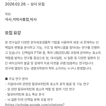
2026.02.26.
~
상시 모집
커뮤니티
학위
커리어
석사,석박사통합,박사
유학교육
모집 요강
이벤트
본 연구실은 다양한 분자세포생물학 기법을 사용하여 세포 내 존재하는 단
반도체 아카데미
백질의 변형을 분석하고 기능, 구조 및 메커니즘을 찾아내는 연구를 진행하
고 있습니다. 단백질의 PTM 중, 특히 UBI/DEUBI 과정에 관여하는 효소의 
재팬라운지 🌸
역할을 밝히는 연구를 중심으로 암, 대사질환, 뇌 질환 등 다양한 질병의 진
단 바이오마커 발굴 및 잠재적 치료 타겟을 규명/검증하는 연구입니다. 

연구에 열정이 있는 생명과학분야 학위 소지자는 누구나 환영합니다. 

■ 주요 연구 분야

- 지질대사와 관련된 탈유비퀴틴화 효소의 표적 발굴 및 기능 연구

- 암 관련 탈유비퀴틴화 효소의 역할 및 참여 기전 연구

- 탈유비퀴틴화 효소 특성 분석

- 뇌 질환 타겟 단백질 분해 조절 연구

(https://scholar.google.com/citations?