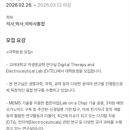
2026.02.26.
~
2026.03.12 마감
커뮤니티
학위
커리어
석사,박사,석박사통합
유학교육
모집 요강
이벤트
<대학원생 모집>

반도체 아카데미
- 고려대학교 의생명공학 연구실 Digital Therapy and 
재팬라운지 🌸
Electroceutical Lab (DiTEL)에서 대학원생을 모집합니다.

- 본 연구실은 생명과학, 의학, 공학 등의 다양한 분야의 연구를 진행함으로
써 독창적인 융합 연구를 수행하고 있습니다.

- MEMS 기술을 이용한 랩온어칩(Lab on a Chip) 기술 응용, 3차원 배양 
오가노이드 구축 및 추간판-신경질병 기전 탐구, 미세 전기자극 장치 개발 
등의 활발한 연구활동과 더불어, 최근에 이슈가 되고 있는 디지털 치료
(DTx), 전자약(Electroceuticals) 관련 연구 등 다양한 국가 과제를 수행
하고 있는 연구실입니다.
