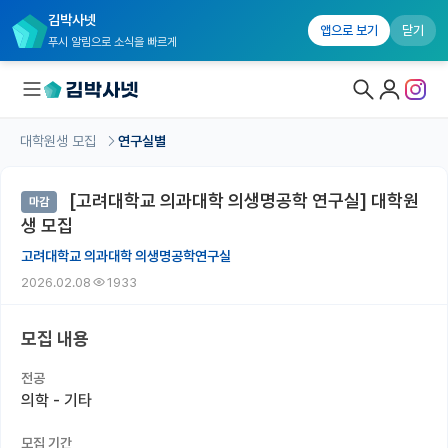
김박사넷
앱으로 보기
닫기
푸시 알림으로 소식을 빠르게
대학원생 모집
연구실별
대학원생 모집
[고려대학교 의과대학 의생명공학 연구실] 대학원
마감
대학원생 모집 홈
생 모집
기관별 모집 정보
고려대학교 의과대학 의생명공학연구실
2026.02.08
1933
연구실별 모집 정보
전공별 모집 정보
모집 내용
지역별 모집 정보
전공
의학 - 기타
국내대학원 정보
모집 기간
연구실&오픈랩