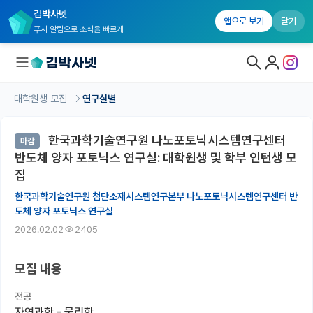
김박사넷
앱으로 보기
닫기
푸시 알림으로 소식을 빠르게
대학원생 모집
연구실별
대학원생 모집
한국과학기술연구원 나노포토닉시스템연구센터
마감
대학원생 모집 홈
반도체 양자 포토닉스 연구실: 대학원생 및 학부 인턴생 모
기관별 모집 정보
집
한국과학기술연구원 첨단소재시스템연구본부 나노포토닉시스템연구센터 반
연구실별 모집 정보
도체 양자 포토닉스 연구실
전공별 모집 정보
2026.02.02
2405
지역별 모집 정보
모집 내용
국내대학원 정보
전공
자연과학 - 물리학
연구실&오픈랩