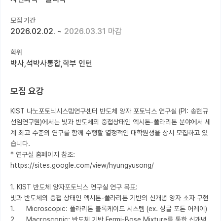
커뮤니티
모집 기간
2026.02.02.
~
2026.03.31 마감
커리어
학위
유학교육
박사,석박사통합,학부 인턴
이벤트
모집 요강
반도체 아카데미
KIST 나노포토닉시스템연구센터 반도체 양자 포토닉스 연구실 (PI: 송현규 
재팬라운지 🌸
선임연구원)에서는 빛과 반도체의 중첩상태인 엑시톤-폴라리톤 분야에서 세
계 최고 수준의 연구를 함께 수행할 열정적인 대학원생을 상시 모집하고 있
습니다. 

* 연구실 홈페이지 참조: 
https://sites.google.com/view/hyungyusong/

1. KIST 반도체 양자포토닉스 연구실 연구 목표: 

빛과 반도체의 중첩 상태인 엑시톤-폴라리톤 기반의 신개념 양자 소자 구현

1.	Microscopic: 폴라리톤 블록케이드 시스템 (ex. 싱글 포톤 어레이)

2.	Macroscopic: 반도체 기반 Fermi-Bose Mixture를 통한 신개념 