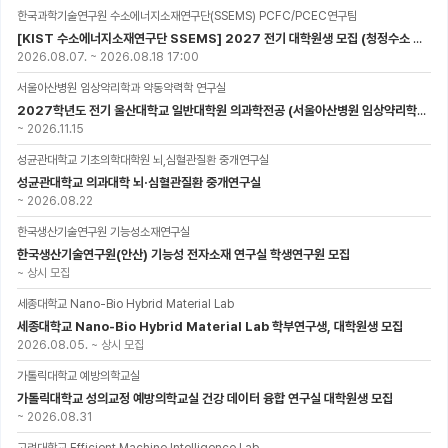
한국과학기술연구원 수소에너지소재연구단(SSEMS) PCFC/PCEC연구팀
[KIST 수소에너지소재연구단 SSEMS] 2027 전기 대학원생 모집 (청정수소 생산/활용을 위한 프로톤 세라믹 전지)
2026.08.07.
~
2026.08.18 17:00
서울아산병원 임상약리학과 약동약력학 연구실
2027학년도 전기 울산대학교 일반대학원 의과학전공 (서울아산병원 임상약리학과 약동약력학 연구실) 대학원생 모집공고
~
2026.11.15
성균관대학교 기초의학대학원 뇌,심혈관질환 중개연구실
성균관대학교 의과대학 뇌·심혈관질환 중개연구실
~
2026.08.22
한국생산기술연구원 기능성소재연구실
한국생산기술연구원(안산) 기능성 전자소재 연구실 학생연구원 모집
~
상시 모집
세종대학교 Nano-Bio Hybrid Material Lab
세종대학교 Nano-Bio Hybrid Material Lab 학부연구생, 대학원생 모집
2026.08.05.
~
상시 모집
가톨릭대학교 예방의학교실
가톨릭대학교 성의교정 예방의학교실 건강 데이터 융합 연구실 대학원생 모집
~
2026.08.31