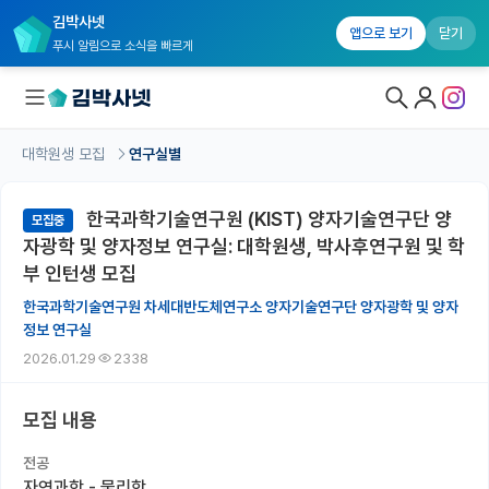
김박사넷
앱으로 보기
닫기
푸시 알림으로 소식을 빠르게
대학원생 모집
연구실별
대학원생 모집
한국과학기술연구원 (KIST) 양자기술연구단 양
모집중
대학원생 모집 홈
자광학 및 양자정보 연구실: 대학원생, 박사후연구원 및 학
기관별 모집 정보
부 인턴생 모집
한국과학기술연구원 차세대반도체연구소 양자기술연구단 양자광학 및 양자
연구실별 모집 정보
정보 연구실
전공별 모집 정보
2026.01.29
2338
지역별 모집 정보
모집 내용
국내대학원 정보
전공
자연과학 - 물리학
연구실&오픈랩