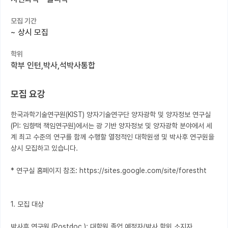
커뮤니티
모집 기간
~
상시 모집
커리어
학위
유학교육
학부 인턴,박사,석박사통합
이벤트
모집 요강
반도체 아카데미
한국과학기술연구원(KIST) 양자기술연구단 양자광학 및 양자정보 연구실 
재팬라운지 🌸
(PI: 임향택 책임연구원)에서는 광 기반 양자정보 및 양자광학 분야에서 세
계 최고 수준의 연구를 함께 수행할 열정적인 대학원생 및 박사후 연구원을 
상시 모집하고 있습니다.

* 연구실 홈페이지 참조: https://sites.google.com/site/forestht

1. 모집 대상

박사후 연구원 (Postdoc.): 대학원 졸업 예정자/박사 학위 소지자. 
