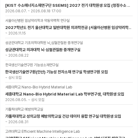
[KIST 수소에너지소재연구단 SSEMS] 2027 전기 대학원생 모집 (청정수소 생산/활용을 위한 프로톤 세라믹 전지)
2026.08.07.
~
2026.08.18 17:00
서울아산병원 임상약리학과 약동약력학 연구실
2027학년도 전기 울산대학교 일반대학원 의과학전공 (서울아산병원 임상약리학과 약동약력학 연구실) 대학원생 모집공고
~
2026.11.15
성균관대학교 기초의학대학원 뇌,심혈관질환 중개연구실
성균관대학교 의과대학 뇌·심혈관질환 중개연구실
~
2026.08.22
한국생산기술연구원 기능성소재연구실
한국생산기술연구원(안산) 기능성 전자소재 연구실 학생연구원 모집
~
상시 모집
세종대학교 Nano-Bio Hybrid Material Lab
세종대학교 Nano-Bio Hybrid Material Lab 학부연구생, 대학원생 모집
2026.08.05.
~
상시 모집
가톨릭대학교 예방의학교실
가톨릭대학교 성의교정 예방의학교실 건강 데이터 융합 연구실 대학원생 모집
~
2026.08.31
고려대학교 Efficient Machine Intelligence Lab