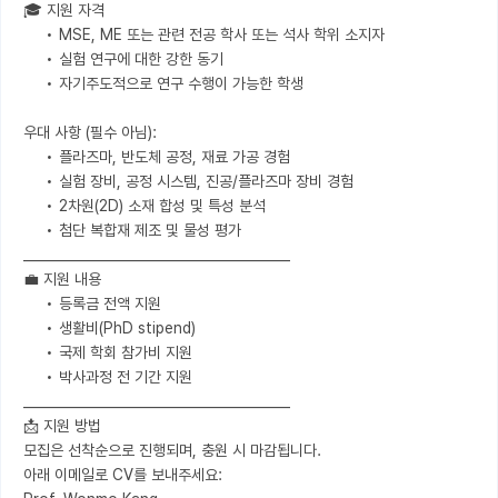
🎓 지원 자격

     •	MSE, ME 또는 관련 전공 학사 또는 석사 학위 소지자

     •	실험 연구에 대한 강한 동기

     •	자기주도적으로 연구 수행이 가능한 학생

우대 사항 (필수 아님):

     •	플라즈마, 반도체 공정, 재료 가공 경험

     •	실험 장비, 공정 시스템, 진공/플라즈마 장비 경험

     •	2차원(2D) 소재 합성 및 특성 분석

     •	첨단 복합재 제조 및 물성 평가

________________________________________

💼 지원 내용

     •	등록금 전액 지원

     •	생활비(PhD stipend)

     •	국제 학회 참가비 지원

     •	박사과정 전 기간 지원

________________________________________

📩 지원 방법

모집은 선착순으로 진행되며, 충원 시 마감됩니다.

아래 이메일로 CV를 보내주세요:
