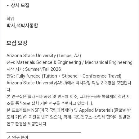
~
상시 모집
커뮤니티
학위
커리어
박사,석박사통합
유학교육
모집 요강
이벤트
Arizona State University (Tempe, AZ)

반도체 아카데미
전공: Materials Science & Engineering / Mechanical Engineering

시작 시기: Summer/Fall 2026

재팬라운지 🌸
펀딩: Fully funded (Tuition + Stipend + Conference Travel)

Arizona State University(ASU)에서 박사과정 학생 2–3명을 모집합니
다.

본 연구실은 플라즈마 공정 및 반도체 제조, 그래핀–금속 복합재의 첨단 제
조를 중심으로 실험 기반 연구를 수행하고 있습니다.

본 프로젝트는 NSF(미국 국립과학재단) 및 Applied Materials(글로벌 반
도체 기업)의 지원을 받고 있으며, 학계–국립연구소–산업체 협력이 활발한 
연구 환경을 제공합니다.

________________________________________

📌 연구 분야
