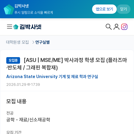
김박사넷
앱으로 보기
닫기
푸시 알림으로 소식을 빠르게
대학원생 모집
연구실별
대학원생 모집
[ASU | MSE/ME] 박사과정 학생 모집 (플라즈마
모집중
대학원생 모집 홈
·반도체 / 그래핀 복합재)
기관별 모집 정보
Arizona State University 기계 및 재료 학과 연구실
2026.01.29
1739
연구실별 모집 정보
전공별 모집 정보
모집 내용
지역별 모집 정보
전공
공학 - 재료/신소재공학
국내대학원 정보
모집 기간
연구실&오픈랩