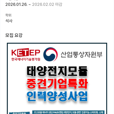
2026.01.26.
~
2026.02.02 마감
커뮤니티
학위
커리어
석사
유학교육
모집 요강
이벤트
반도체 아카데미
재팬라운지 🌸