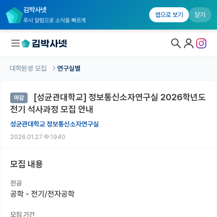
김박사넷
앱으로 보기
닫기
푸시 알림으로 소식을 빠르게
대학원생 모집
연구실별
대학원생 모집
[성균관대학교] 정보통신소자연구실 2026학년도
마감
대학원생 모집 홈
전기 석사과정 모집 안내
기관별 모집 정보
성균관대학교 정보통신소자연구실
2026.01.27
1940
연구실별 모집 정보
전공별 모집 정보
모집 내용
지역별 모집 정보
전공
공학 - 전기/전자공학
국내대학원 정보
모집 기간
연구실&오픈랩