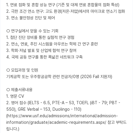
1. 연료 점화 및 혼합 성능 연구 (기존 및 대체 연료 혼합물의 점화 특성)

2. 극한 조건 연소 연구: 고도 환경(저온·저압)에서의 마이크로 연소기 점화

3. 연소 불안정성 진단 및 제어

○ 연구실에서 얻을 수 있는 기회

1. 첨단 진단 장비를 통한 실험적 연구 경험

2. 연소, 연료, 추진 시스템을 아우르는 학제 간 연구 훈련

3. 학회·저널 발표 및 산업체 협력 연구 참여

4. 국제 공동 연구를 통한 폭넓은 네트워크 구축

○ 모집과정 및 인원

기계공학 또는 우주항공공학 관련 전공자/0명 (2026 Fall 지원자)

○ 제출서류내용

1. 영문 CV

2. 영어 점수 (IELTS - 6.5, PTE-A – 53, TOEFL (iBT - 79; PBT - 
550), GRE Verbal – 153, Duolingo - 110) 
(https://www.usf.edu/admissions/international/admission-
information/graduate/academic-requirements.aspx/ 참고 부탁드
립니다.)
