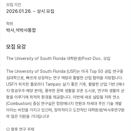
모집 기간
2026.01.26.
~
상시 모집
커뮤니티
커리어
학위
박사,석박사통합
유학교육
모집 요강
이벤트
반도체 아카데미
The University of South Florida 대학원생/Post-Doc. 모집

재팬라운지 🌸
The University of South Florida (USF)는 미국 Top 50 공립 연구중
심대학으로, 빠르게 성장하는 연구 역량과 활발한 산업 협력을 자랑합니다. 
USF가 위치한 플로리다 Tampa는 살기 좋은 기후, 활발한 산업 기반 (에너
지·항공우주·해양 분야), 풍부한 문화 생활을 갖춘 도시로, 연구와 생활의 균
형을 이루기에 최적의 환경을 제공합니다. 이번에 새로 설립될 저희 연소 
(Combustion) 중심 연구실은 청정에너지 전환과 차세대 추진 기술 개발
이라는 비전을 가지고 있으며, 창의적이고 도전적인 대학원생/박사후연구원
의 많은 지원을 기다립니다!

○ 향후 연구 주제
