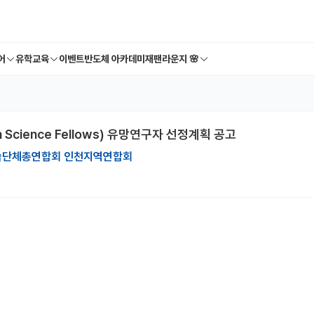
어
유학교육
이벤트
반도체 아카데미
재팬라운지 🌸
 Science Fellows) 유망연구자 선정계획 공고
술단체총연합회 인천지역연합회