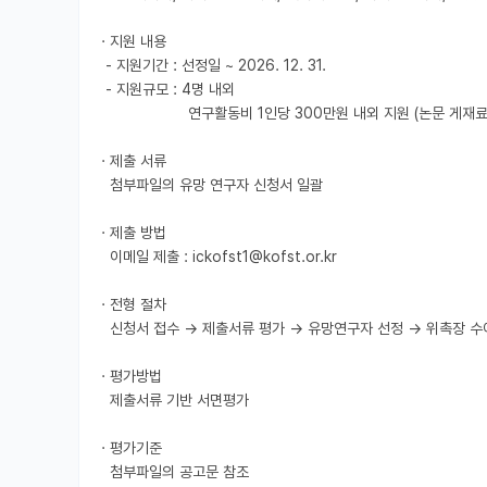
· 지원 내용

 - 지원기간 : 선정일 ~ 2026. 12. 31.

 - 지원규모 : 4명 내외

                    연구활동비 1인당 300만원 내외 지원 (논문 게재료, 특허 출원 비용 등 연구성과 창출을 위한 비용 지원)

· 제출 서류

  첨부파일의 유망 연구자 신청서 일괄

· 제출 방법

  이메일 제출 : ickofst1@kofst.or.kr

· 전형 절차

  신청서 접수 → 제출서류 평가 → 유망연구자 선정 → 위촉장 수여

· 평가방법

  제출서류 기반 서면평가

· 평가기준

  첨부파일의 공고문 참조
