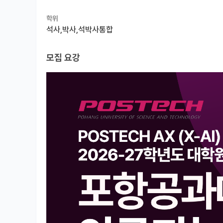
학위
석사,박사,석박사통합
모집 요강