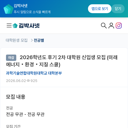
김박사넷
앱으로 보기
닫기
푸시 알림으로 소식을 빠르게
대학원생 모집
전공별
대학원생 모집
2026학년도 후기 2차 대학원 신입생 모집 (미래
마감
대학원생 모집 홈
에너지‧환경‧지질 스쿨)
기관별 모집 정보
과학기술연합대학원대학교 대학본부
2026.06.02
925
연구실별 모집 정보
전공별 모집 정보
모집 내용
지역별 모집 정보
전공
전공 무관 - 전공 무관
국내대학원 정보
모집 기간
연구실&오픈랩