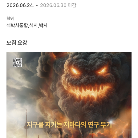
2026.06.24.
~
2026.06.30 마감
커뮤니티
학위
커리어
석박사통합,석사,박사
유학교육
모집 요강
이벤트
반도체 아카데미
재팬라운지 🌸