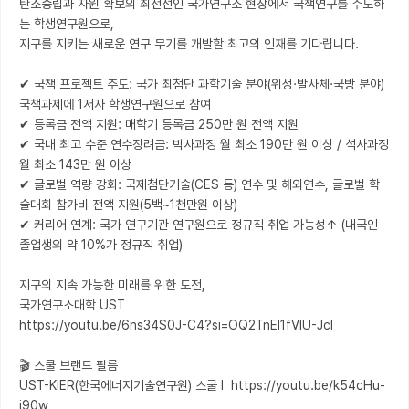
탄소중립과 자원 확보의 최전선인 국가연구소 현장에서 국책연구를 주도하
는 학생연구원으로, 

지구를 지키는 새로운 연구 무기를 개발할 최고의 인재를 기다립니다.

✔ 국책 프로젝트 주도: 국가 최첨단 과학기술 분야(위성·발사체·국방 분야) 
국책과제에 1저자 학생연구원으로 참여

✔ 등록금 전액 지원: 매학기 등록금 250만 원 전액 지원

✔ 국내 최고 수준 연수장려금: 박사과정 월 최소 190만 원 이상 / 석사과정 
월 최소 143만 원 이상

✔ 글로벌 역량 강화: 국제첨단기술(CES 등) 연수 및 해외연수, 글로벌 학
술대회 참가비 전액 지원(5백~1천만원 이상)

✔ 커리어 연계: 국가 연구기관 연구원으로 정규직 취업 가능성↑ (내국인 
졸업생의 약 10%가 정규직 취업)

지구의 지속 가능한 미래를 위한 도전,

국가연구소대학 UST 

https://youtu.be/6ns34S0J-C4?si=OQ2TnEI1fVIU-JcI

🎬 스쿨 브랜드 필름

UST-KIER(한국에너지기술연구원) 스쿨 l  https://youtu.be/k54cHu-
i90w
