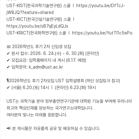
UST-KIST(한국과학기술연구원) 스쿨  l  https://youtu.be/DfTcJ-
jW8JQ?feature=shared

UST-KICT(한국건설기술연구원) 스쿨  l  
https://youtu.be/sB7qEyLdQJs

UST-KRICT(한국화학연구원) 스쿨  l  https://youtu.be/YutTl1c5ePo

📅 2026학년도 후기 2차 신입생 모집 

✔ 원서 접수: 2026. 6. 24.(수) ~ 6. 30.(화) (온라인) 

✔ 모집요강: 입학홈페이지 내 게시 (6.17. 예정)

✔ 입학문의: k_adm@ust.ac.kr

🎙️2026학년도 후기 2차모집 UST 입학설명회 (하단 모집링크 참고) 

✔ (서울) 6.20.(토) 14시  l  (온라인) 6.23.(화) 19시

UST는 과학기술 분야 정부출연연구기관에 대학원 기능을 부여해 우리나라 
최고의 핵심인재를 양성하는 국가연구소대학입니다.

여러분의 빛나는 미래를 응원합니다.

📢 본 게시물은 자유롭게 공유 및 배포하실 수 있습니다.