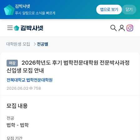
김박사넷
앱으로 보기
닫기
푸시 알림으로 소식을 빠르게
대학원생 모집
전공별
대학원생 모집
2026학년도 후기 법학전문대학원 전문박사과정
마감
대학원생 모집 홈
신입생 모집 안내
기관별 모집 정보
전북대학교 법학전문대학원
2026.06.02
758
연구실별 모집 정보
전공별 모집 정보
모집 내용
지역별 모집 정보
전공
법학 - 법학
국내대학원 정보
모집 기간
연구실&오픈랩