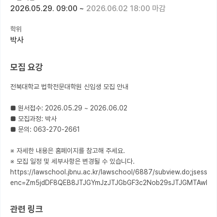
2026.05.29. 09:00
~
2026.06.02 18:00 마감
커뮤니티
학위
커리어
박사
유학교육
모집 요강
이벤트
전북대학교 법학전문대학원 신입생 모집 안내

반도체 아카데미
■ 원서접수: 2026.05.29 ~ 2026.06.02

재팬라운지 🌸
■ 모집과정: 박사

■ 문의: 063-270-2661

※ 자세한 내용은 홈페이지를 참고해 주세요.

※ 모집 일정 및 세부사항은 변경될 수 있습니다.

https://lawschool.jbnu.ac.kr/lawschool/6887/subview.do;jse
enc=Zm5jdDF8QEB8JTJGYmJzJTJGbGF3c2Nob29sJTJGMTAwNy
관련 링크