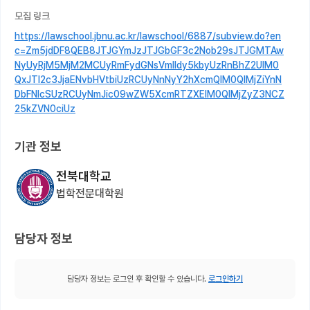
모집 링크
https://lawschool.jbnu.ac.kr/lawschool/6887/subview.do?en
c=Zm5jdDF8QEB8JTJGYmJzJTJGbGF3c2Nob29sJTJGMTAw
NyUyRjM5MjM2MCUyRmFydGNsVmlldy5kbyUzRnBhZ2UlM0
QxJTI2c3JjaENvbHVtbiUzRCUyNnNyY2hXcmQlM0QlMjZiYnN
DbFNlcSUzRCUyNmJic09wZW5XcmRTZXElM0QlMjZyZ3NCZ
25kZVN0ciUz
기관 정보
전북대학교
법학전문대학원
담당자 정보
담당자 정보는 로그인 후 확인할 수 있습니다.
로그인하기