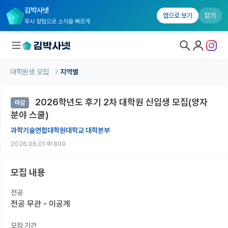
김박사넷
앱으로 보기
닫기
푸시 알림으로 소식을 빠르게
대학원생 모집
지역별
대학원생 모집
2026학년도 후기 2차 대학원 신입생 모집(양자
마감
대학원생 모집 홈
분야 스쿨)
기관별 모집 정보
과학기술연합대학원대학교 대학본부
2026.06.01
809
연구실별 모집 정보
전공별 모집 정보
모집 내용
지역별 모집 정보
전공
전공 무관 - 이공계
국내대학원 정보
모집 기간
연구실&오픈랩