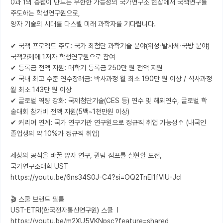
0과 1의 중첩이 만드는 무한한 가능성의 국가연구소 현장에서 국책연구를 
주도하는 학생연구원으로, 

양자 기술의 시대를 다스릴 미래 과학자를 기다립니다.

✔ 국책 프로젝트 주도: 국가 최첨단 과학기술 분야(위성·발사체·국방 분야) 
국책과제에 1저자 학생연구원으로 참여

✔ 등록금 전액 지원: 매학기 등록금 250만 원 전액 지원

✔ 국내 최고 수준 연수장려금: 박사과정 월 최소 190만 원 이상 / 석사과정 
월 최소 143만 원 이상

✔ 글로벌 역량 강화: 국제첨단기술(CES 등) 연수 및 해외연수, 글로벌 학
술대회 참가비 전액 지원(5백~1천만원 이상)

✔ 커리어 연계: 국가 연구기관 연구원으로 정규직 취업 가능성↑ (내국인 
졸업생의 약 10%가 정규직 취업)

세상의 공식을 바꿀 양자 연구, 퀀텀 점프를 실현할 도전,

국가연구소대학 UST 

https://youtu.be/6ns34S0J-C4?si=OQ2TnEI1fVIU-JcI

🎬 스쿨 브랜드 필름 

UST-ETRI(한국전자통신연구원) 스쿨  l  
https://youtu.be/m2XU5VKNpsc?feature=shared
