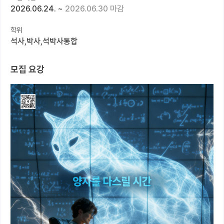
2026.06.24.
~
2026.06.30 마감
커뮤니티
학위
커리어
석사,박사,석박사통합
유학교육
모집 요강
이벤트
반도체 아카데미
재팬라운지 🌸