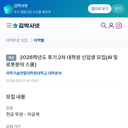
김박사넷
앱으로 보기
닫기
푸시 알림으로 소식을 빠르게
대학원생 모집
지역별
대학원생 모집
2026학년도 후기 2차 대학원 신입생 모집(AI 및
마감
대학원생 모집 홈
로봇분야 스쿨)
기관별 모집 정보
과학기술연합대학원대학교 대학본부
2026.06.01
1093
연구실별 모집 정보
전공별 모집 정보
모집 내용
지역별 모집 정보
전공
전공 무관 - 이공계
국내대학원 정보
모집 기간
연구실&오픈랩