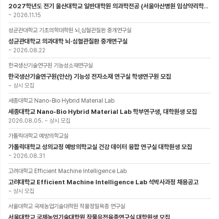
2027학년도 전기 울산대학교 일반대학원 의과학전공 (서울아산병원 임상약리학과 약동약력학 연구실) 대학원생 모집공고
~
2026.11.15
성균관대학교 기초의학대학원 뇌,심혈관질환 중개연구실
성균관대학교 의과대학 뇌·심혈관질환 중개연구실
~
2026.08.22
한국생산기술연구원 기능성소재연구실
한국생산기술연구원(안산) 기능성 전자소재 연구실 학생연구원 모집
~
상시 모집
세종대학교 Nano-Bio Hybrid Material Lab
세종대학교 Nano-Bio Hybrid Material Lab 학부연구생, 대학원생 모집
2026.08.05.
~
상시 모집
가톨릭대학교 예방의학교실
가톨릭대학교 성의교정 예방의학교실 건강 데이터 융합 연구실 대학원생 모집
~
2026.08.31
고려대학교 Efficient Machine Intelligence Lab
고려대학교 Efficient Machine Intelligence Lab 석박사과정 채용공고
~
상시 모집
서울대학교 국제농업기술대학원 작물정밀육종 연구실
서울대학교 국제농업기술대학원 작물유전육종연구실 대학원생 모집