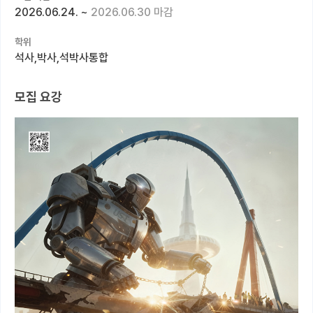
2026.06.24.
~
2026.06.30 마감
커뮤니티
학위
커리어
석사,박사,석박사통합
유학교육
모집 요강
이벤트
반도체 아카데미
재팬라운지 🌸