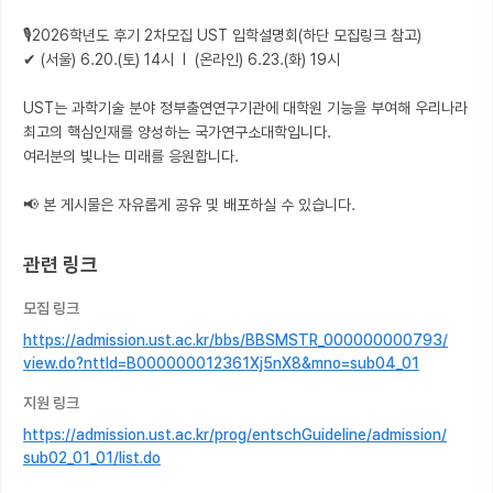
🎙️2026학년도 후기 2차모집 UST 입학설명회(하단 모집링크 참고) 

✔ (서울) 6.20.(토) 14시  l  (온라인) 6.23.(화) 19시

UST는 과학기술 분야 정부출연연구기관에 대학원 기능을 부여해 우리나라 
최고의 핵심인재를 양성하는 국가연구소대학입니다.

여러분의 빛나는 미래를 응원합니다.

📢 본 게시물은 자유롭게 공유 및 배포하실 수 있습니다.
관련 링크
모집 링크
https://admission.ust.ac.kr/bbs/BBSMSTR_000000000793/
view.do?nttId=B000000012361Xj5nX8&mno=sub04_01
지원 링크
https://admission.ust.ac.kr/prog/entschGuideline/admission/
sub02_01_01/list.do