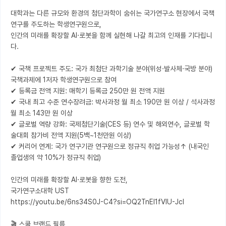
대학과는 다른 규모와 환경의 첨단과학이 숨쉬는 국가연구소 현장에서 국책
연구를 주도하는 학생연구원으로, 

인간의 미래를 확장할 AI·로봇을 함께 실현해 나갈 최고의 인재를 기다립니
다.

✔ 국책 프로젝트 주도: 국가 최첨단 과학기술 분야(위성·발사체·국방 분야) 
국책과제에 1저자 학생연구원으로 참여

✔ 등록금 전액 지원: 매학기 등록금 250만 원 전액 지원

✔ 국내 최고 수준 연수장려금: 박사과정 월 최소 190만 원 이상 / 석사과정 
월 최소 143만 원 이상

✔ 글로벌 역량 강화: 국제첨단기술(CES 등) 연수 및 해외연수, 글로벌 학
술대회 참가비 전액 지원(5백~1천만원 이상)

✔ 커리어 연계: 국가 연구기관 연구원으로 정규직 취업 가능성↑ (내국인 
졸업생의 약 10%가 정규직 취업)

인간의 미래를 확장할 AI·로봇을 향한 도전,

국가연구소대학 UST 

https://youtu.be/6ns34S0J-C4?si=OQ2TnEI1fVIU-JcI

🎬 스쿨 브랜드 필름 
