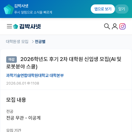
김박사넷
앱으로 보기
닫기
푸시 알림으로 소식을 빠르게
대학원생 모집
전공별
대학원생 모집
2026학년도 후기 2차 대학원 신입생 모집(AI 및
마감
대학원생 모집 홈
로봇분야 스쿨)
기관별 모집 정보
과학기술연합대학원대학교 대학본부
2026.06.01
1108
연구실별 모집 정보
전공별 모집 정보
모집 내용
지역별 모집 정보
전공
전공 무관 - 이공계
국내대학원 정보
모집 기간
연구실&오픈랩