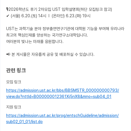
🎙️2026학년도 후기 2차모집 UST 입학설명회(하단 모집링크 참고) 

✔ (서울) 6.20.(토) 14시  l  (온라인) 6.23.(화) 19시

UST는 과학기술 분야 정부출연연구기관에 대학원 기능을 부여해 우리나라 
최고의 핵심인재를 양성하는 국가연구소대학입니다.

여러분의 빛나는 미래를 응원합니다.

📢 본 게시물은 자유롭게 공유 및 배포하실 수 있습니다.
관련 링크
모집 링크
https://admission.ust.ac.kr/bbs/BBSMSTR_000000000793/
view.do?nttId=B000000012361Xj5nX8&mno=sub04_01
지원 링크
https://admission.ust.ac.kr/prog/entschGuideline/admission/
sub02_01_01/list.do