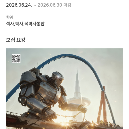
2026.06.24.
~
2026.06.30 마감
커뮤니티
학위
커리어
석사,박사,석박사통합
유학교육
모집 요강
이벤트
반도체 아카데미
재팬라운지 🌸