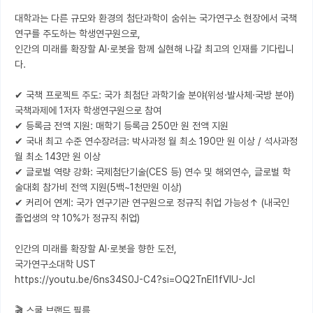
대학과는 다른 규모와 환경의 첨단과학이 숨쉬는 국가연구소 현장에서 국책
연구를 주도하는 학생연구원으로, 

인간의 미래를 확장할 AI·로봇을 함께 실현해 나갈 최고의 인재를 기다립니
다.

✔ 국책 프로젝트 주도: 국가 최첨단 과학기술 분야(위성·발사체·국방 분야) 
국책과제에 1저자 학생연구원으로 참여

✔ 등록금 전액 지원: 매학기 등록금 250만 원 전액 지원

✔ 국내 최고 수준 연수장려금: 박사과정 월 최소 190만 원 이상 / 석사과정 
월 최소 143만 원 이상

✔ 글로벌 역량 강화: 국제첨단기술(CES 등) 연수 및 해외연수, 글로벌 학
술대회 참가비 전액 지원(5백~1천만원 이상)

✔ 커리어 연계: 국가 연구기관 연구원으로 정규직 취업 가능성↑ (내국인 
졸업생의 약 10%가 정규직 취업)

인간의 미래를 확장할 AI·로봇을 향한 도전,

국가연구소대학 UST 

https://youtu.be/6ns34S0J-C4?si=OQ2TnEI1fVIU-JcI

🎬 스쿨 브랜드 필름 
