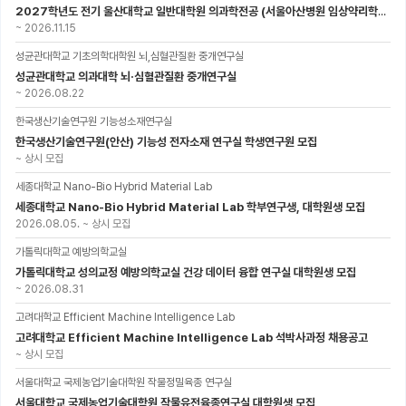
2027학년도 전기 울산대학교 일반대학원 의과학전공 (서울아산병원 임상약리학과 약동약력학 연구실) 대학원생 모집공고
~
2026.11.15
성균관대학교 기초의학대학원 뇌,심혈관질환 중개연구실
성균관대학교 의과대학 뇌·심혈관질환 중개연구실
~
2026.08.22
한국생산기술연구원 기능성소재연구실
한국생산기술연구원(안산) 기능성 전자소재 연구실 학생연구원 모집
~
상시 모집
세종대학교 Nano-Bio Hybrid Material Lab
세종대학교 Nano-Bio Hybrid Material Lab 학부연구생, 대학원생 모집
2026.08.05.
~
상시 모집
가톨릭대학교 예방의학교실
가톨릭대학교 성의교정 예방의학교실 건강 데이터 융합 연구실 대학원생 모집
~
2026.08.31
고려대학교 Efficient Machine Intelligence Lab
고려대학교 Efficient Machine Intelligence Lab 석박사과정 채용공고
~
상시 모집
서울대학교 국제농업기술대학원 작물정밀육종 연구실
서울대학교 국제농업기술대학원 작물유전육종연구실 대학원생 모집