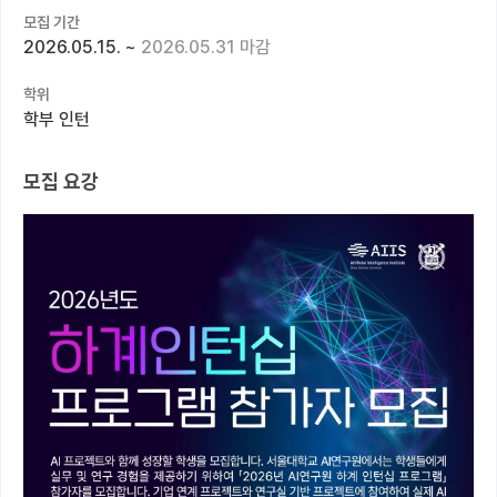
모집 기간
커뮤니티
2026.05.15.
~
2026.05.31 마감
커리어
학위
학부 인턴
유학교육
이벤트
모집 요강
반도체 아카데미
재팬라운지 🌸