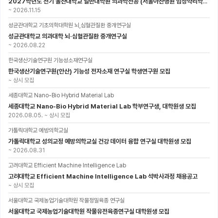
2027학년도 전기 울산대학교 일반대학원 의과학전공 (서울아산병원 임상약리학과 약동약력학 연구실) 대학원생 모집공고
~
2026.11.15
성균관대학교 기초의학대학원 뇌,심혈관질환 중개연구실
성균관대학교 의과대학 뇌·심혈관질환 중개연구실
~
2026.08.22
한국생산기술연구원 기능성소재연구실
한국생산기술연구원(안산) 기능성 전자소재 연구실 학생연구원 모집
~
상시 모집
세종대학교 Nano-Bio Hybrid Material Lab
세종대학교 Nano-Bio Hybrid Material Lab 학부연구생, 대학원생 모집
2026.08.05.
~
상시 모집
가톨릭대학교 예방의학교실
가톨릭대학교 성의교정 예방의학교실 건강 데이터 융합 연구실 대학원생 모집
~
2026.08.31
고려대학교 Efficient Machine Intelligence Lab
고려대학교 Efficient Machine Intelligence Lab 석박사과정 채용공고
~
상시 모집
서울대학교 국제농업기술대학원 작물정밀육종 연구실
서울대학교 국제농업기술대학원 작물유전육종연구실 대학원생 모집