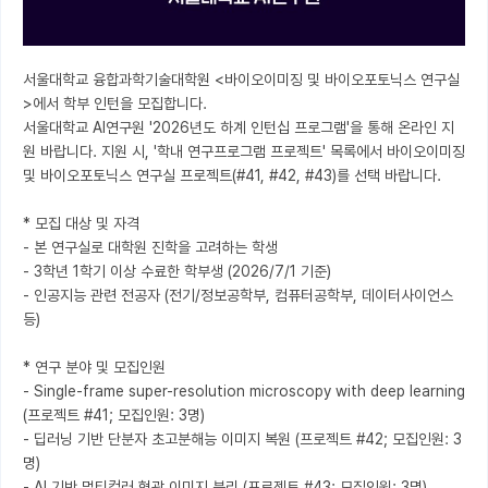
서울대학교 융합과학기술대학원 <바이오이미징 및 바이오포토닉스 연구실
>에서 학부 인턴을 모집합니다.

서울대학교 AI연구원 '2026년도 하계 인턴십 프로그램'을 통해 온라인 지
원 바랍니다. 지원 시, '학내 연구프로그램 프로젝트' 목록에서 바이오이미징 
및 바이오포토닉스 연구실 프로젝트(#41, #42, #43)를 선택 바랍니다.

* 모집 대상 및 자격

- 본 연구실로 대학원 진학을 고려하는 학생

- 3학년 1학기 이상 수료한 학부생 (2026/7/1 기준)

- 인공지능 관련 전공자 (전기/정보공학부, 컴퓨터공학부, 데이터사이언스 
등)

* 연구 분야 및 모집인원

- Single-frame super-resolution microscopy with deep learning 
(프로젝트 #41; 모집인원: 3명)

- 딥러닝 기반 단분자 초고분해능 이미지 복원 (프로젝트 #42; 모집인원: 3
명)

- AI 기반 멀티컬러 형광 이미지 분리 (프로젝트 #43; 모집인원: 3명)
