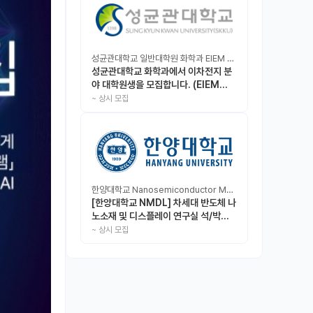
성균관대학교 일반대학원 화학과 EIEM Lab
성균관대학교 화학과에서 이차전지 분
야 대학원생을 모집합니다. (EIEM
Lab)
~
상시 모집
한양대학교 Nanosemiconductor Materials & Display Laboratory
[한양대학교 NMDL] 차세대 반도체 나
노소재 및 디스플레이 연구실 석/박사/
인턴 모집
~
상시 모집