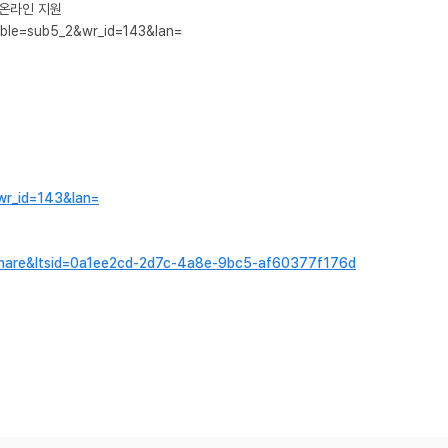
온라인 지원 

&wr_id=143&lan=
ile_share&ltsid=0a1ee2cd-2d7c-4a8e-9bc5-af60377f176d