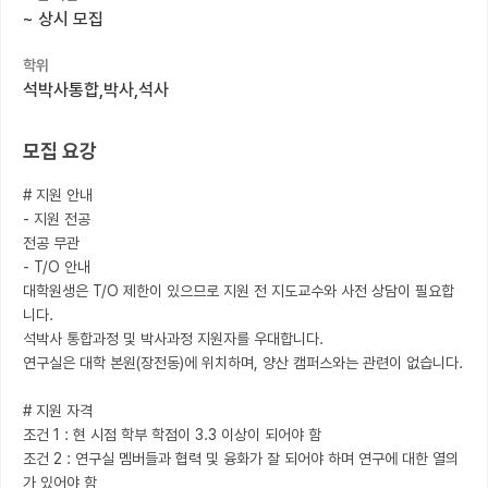
~
상시 모집
커뮤니티
학위
커리어
석박사통합,박사,석사
유학교육
모집 요강
이벤트
# 지원 안내

반도체 아카데미
- 지원 전공

전공 무관

재팬라운지 🌸
- T/O 안내

대학원생은 T/O 제한이 있으므로 지원 전 지도교수와 사전 상담이 필요합
니다. 

석박사 통합과정 및 박사과정 지원자를 우대합니다. 

연구실은 대학 본원(장전동)에 위치하며, 양산 캠퍼스와는 관련이 없습니다.

# 지원 자격

조건 1 : 현 시점 학부 학점이 3.3 이상이 되어야 함

조건 2 : 연구실 멤버들과 협력 및 융화가 잘 되어야 하며 연구에 대한 열의
가 있어야 함
