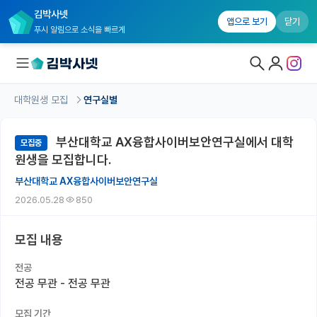
김박사넷
앱으로 보기
닫기
푸시 알림으로 소식을 빠르게
대학원생 모집
연구실별
대학원생 모집
부산대학교 AX융합사이버보안연구실에서 대학
모집중
대학원생 모집 홈
원생을 모집합니다.
기관별 모집 정보
부산대학교 AX융합사이버보안연구실
2026.05.28
850
연구실별 모집 정보
전공별 모집 정보
모집 내용
지역별 모집 정보
전공
전공 무관 - 전공 무관
국내대학원 정보
모집 기간
연구실&오픈랩