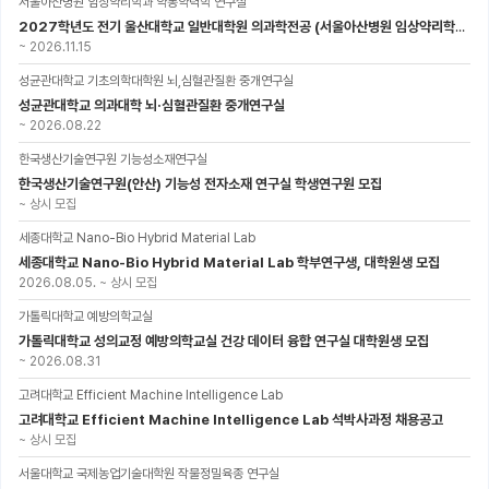
서울아산병원 임상약리학과 약동약력학 연구실
2027학년도 전기 울산대학교 일반대학원 의과학전공 (서울아산병원 임상약리학과 약동약력학 연구실) 대학원생 모집공고
~
2026.11.15
성균관대학교 기초의학대학원 뇌,심혈관질환 중개연구실
성균관대학교 의과대학 뇌·심혈관질환 중개연구실
~
2026.08.22
한국생산기술연구원 기능성소재연구실
한국생산기술연구원(안산) 기능성 전자소재 연구실 학생연구원 모집
~
상시 모집
세종대학교 Nano-Bio Hybrid Material Lab
세종대학교 Nano-Bio Hybrid Material Lab 학부연구생, 대학원생 모집
2026.08.05.
~
상시 모집
가톨릭대학교 예방의학교실
가톨릭대학교 성의교정 예방의학교실 건강 데이터 융합 연구실 대학원생 모집
~
2026.08.31
고려대학교 Efficient Machine Intelligence Lab
고려대학교 Efficient Machine Intelligence Lab 석박사과정 채용공고
~
상시 모집
서울대학교 국제농업기술대학원 작물정밀육종 연구실