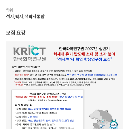
학위
커뮤니티
석사,박사,석박사통합
커리어
모집 요강
유학교육
이벤트
반도체 아카데미
재팬라운지 🌸