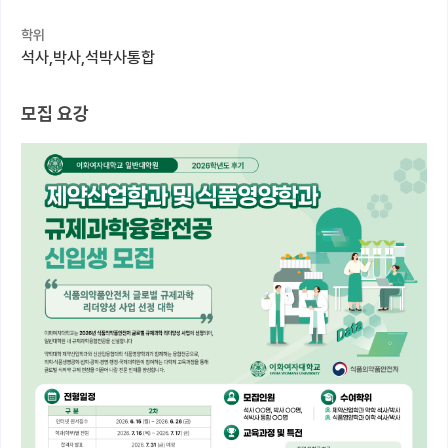
학위
커뮤니티
석사,박사,석박사통합
커리어
모집 요강
유학교육
이벤트
반도체 아카데미
재팬라운지 🌸