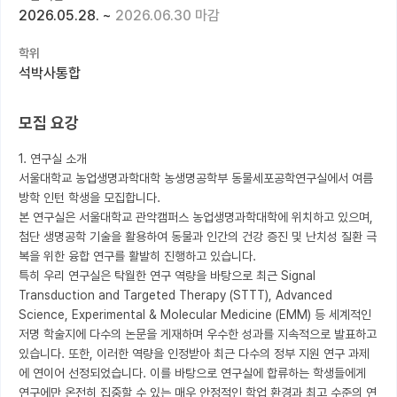
2026.05.28.
~
2026.06.30 마감
커뮤니티
학위
커리어
석박사통합
유학교육
모집 요강
이벤트
1. 연구실 소개

반도체 아카데미
서울대학교 농업생명과학대학 농생명공학부 동물세포공학연구실에서 여름
방학 인턴 학생을 모집합니다.

재팬라운지 🌸
본 연구실은 서울대학교 관악캠퍼스 농업생명과학대학에 위치하고 있으며, 
첨단 생명공학 기술을 활용하여 동물과 인간의 건강 증진 및 난치성 질환 극
복을 위한 융합 연구를 활발히 진행하고 있습니다. 

특히 우리 연구실은 탁월한 연구 역량을 바탕으로 최근 Signal 
Transduction and Targeted Therapy (STTT), Advanced 
Science, Experimental & Molecular Medicine (EMM) 등 세계적인 
저명 학술지에 다수의 논문을 게재하며 우수한 성과를 지속적으로 발표하고 
있습니다. 또한, 이러한 역량을 인정받아 최근 다수의 정부 지원 연구 과제
에 연이어 선정되었습니다. 이를 바탕으로 연구실에 합류하는 학생들에게 
연구에만 온전히 집중할 수 있는 매우 안정적인 학업 환경과 최고 수준의 연