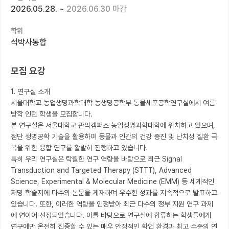
2026.05.28.
~
2026.06.30 마감
커뮤니티
학위
커리어
석박사통합
유학교육
모집 요강
이벤트
1. 연구실 소개

반도체 아카데미
서울대학교 농업생명과학대학 농생명공학부 동물세포공학연구실에서 여름
방학 인턴 학생을 모집합니다.

재팬라운지 🌸
본 연구실은 서울대학교 관악캠퍼스 농업생명과학대학에 위치하고 있으며, 
첨단 생명공학 기술을 활용하여 동물과 인간의 건강 증진 및 난치성 질환 극
복을 위한 융합 연구를 활발히 진행하고 있습니다. 

특히 우리 연구실은 탁월한 연구 역량을 바탕으로 최근 Signal 
Transduction and Targeted Therapy (STTT), Advanced 
Science, Experimental & Molecular Medicine (EMM) 등 세계적인 
저명 학술지에 다수의 논문을 게재하며 우수한 성과를 지속적으로 발표하고 
있습니다. 또한, 이러한 역량을 인정받아 최근 다수의 정부 지원 연구 과제
에 연이어 선정되었습니다. 이를 바탕으로 연구실에 합류하는 학생들에게 
연구에만 온전히 집중할 수 있는 매우 안정적인 학업 환경과 최고 수준의 연