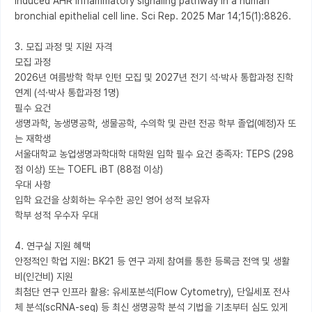
induced AHR inflammatory signaling pathway in a human 
bronchial epithelial cell line. Sci Rep. 2025 Mar 14;15(1):8826.

3. 모집 과정 및 지원 자격

모집 과정

2026년 여름방학 학부 인턴 모집 및 2027년 전기 석·박사 통합과정 진학 
연계 (석·박사 통합과정 1명)

필수 요건

생명과학, 농생명공학, 생물공학, 수의학 및 관련 전공 학부 졸업(예정)자 또
는 재학생

서울대학교 농업생명과학대학 대학원 입학 필수 요건 충족자: TEPS (298
점 이상) 또는 TOEFL iBT (88점 이상)

우대 사항

입학 요건을 상회하는 우수한 공인 영어 성적 보유자

학부 성적 우수자 우대

4. 연구실 지원 혜택

안정적인 학업 지원: BK21 등 연구 과제 참여를 통한 등록금 전액 및 생활
비(인건비) 지원

최첨단 연구 인프라 활용: 유세포분석(Flow Cytometry), 단일세포 전사
체 분석(scRNA-seq) 등 최신 생명공학 분석 기법을 기초부터 심도 있게 