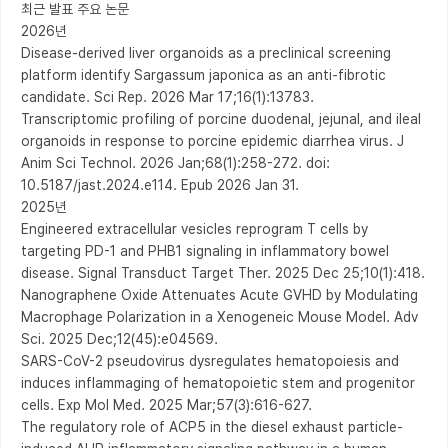
최근 발표 주요 논문

2026년

Disease-derived liver organoids as a preclinical screening 
platform identify Sargassum japonica as an anti-fibrotic 
candidate. Sci Rep. 2026 Mar 17;16(1):13783.

Transcriptomic profiling of porcine duodenal, jejunal, and ileal 
organoids in response to porcine epidemic diarrhea virus. J 
Anim Sci Technol. 2026 Jan;68(1):258-272. doi: 
10.5187/jast.2024.e114. Epub 2026 Jan 31.

2025년

Engineered extracellular vesicles reprogram T cells by 
targeting PD-1 and PHB1 signaling in inflammatory bowel 
disease. Signal Transduct Target Ther. 2025 Dec 25;10(1):418.

Nanographene Oxide Attenuates Acute GVHD by Modulating 
Macrophage Polarization in a Xenogeneic Mouse Model. Adv 
Sci. 2025 Dec;12(45):e04569.

SARS-CoV-2 pseudovirus dysregulates hematopoiesis and 
induces inflammaging of hematopoietic stem and progenitor 
cells. Exp Mol Med. 2025 Mar;57(3):616-627.

The regulatory role of ACP5 in the diesel exhaust particle-