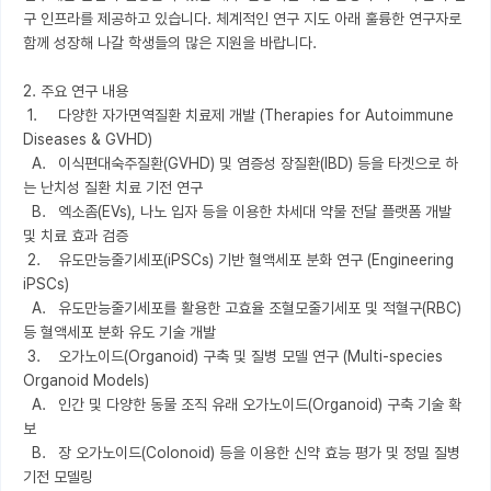
구 인프라를 제공하고 있습니다. 체계적인 연구 지도 아래 훌륭한 연구자로 
함께 성장해 나갈 학생들의 많은 지원을 바랍니다. 

2. 주요 연구 내용

 1.	다양한 자가면역질환 치료제 개발 (Therapies for Autoimmune 
Diseases & GVHD)

  A.	이식편대숙주질환(GVHD) 및 염증성 장질환(IBD) 등을 타겟으로 하
는 난치성 질환 치료 기전 연구

  B.	엑소좀(EVs), 나노 입자 등을 이용한 차세대 약물 전달 플랫폼 개발 
및 치료 효과 검증

 2.	유도만능줄기세포(iPSCs) 기반 혈액세포 분화 연구 (Engineering 
iPSCs)

  A.	유도만능줄기세포를 활용한 고효율 조혈모줄기세포 및 적혈구(RBC) 
등 혈액세포 분화 유도 기술 개발

 3.	오가노이드(Organoid) 구축 및 질병 모델 연구 (Multi-species 
Organoid Models)

  A.	인간 및 다양한 동물 조직 유래 오가노이드(Organoid) 구축 기술 확
보

  B.	장 오가노이드(Colonoid) 등을 이용한 신약 효능 평가 및 정밀 질병 
기전 모델링
