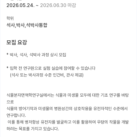
2026.05.24.
~
2026.06.30 마감
커뮤니티
학위
커리어
석사,박사,석박사통합
유학교육
모집 요강
이벤트
* 박사, 석사, 석박사 과정 상시 모집

반도체 아카데미
* 입학 전 연구원으로 실험 실습에 참여할 수 있습니다 

재팬라운지 🌸
   (석사 또는 박사과정 수준 인건비, 관사 제공)

식물분자면역학연구실에서는 식물과 미생물 모두에 대한 기초 연구를 바탕
으로

식물의 방어기작과 미생물의 병원성간의 상호작용을 유전자적인 수준에서 
연구합니다.

 이를 통해 병저항성 유전자를 발굴하고 이를 활용하여 우량의 작물을 개발
하려는 목표를 가지고 있습니다.
