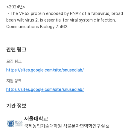
<2024년>

 - The VP53 protein encoded by RNA2 of a fabavirus, broad 
bean wilt virus 2, is essential for viral systemic infection. 
Communications Biology 7:462.

관련 링크
모집 링크
https://sites.google.com/site/snuseolab/
지원 링크
https://sites.google.com/site/snuseolab/
기관 정보
서울대학교
국제농업기술대학원 식물분자면역학연구실