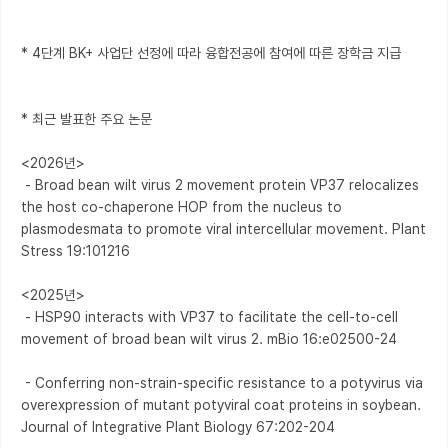
* 4단계 BK+ 사업단 선정에 따라 융합전공에 참여에 따른 장학금 지급

* 최근 발표한 주요 논문

<2026년>

 - Broad bean wilt virus 2 movement protein VP37 relocalizes 
the host co-chaperone HOP from the nucleus to 
plasmodesmata to promote viral intercellular movement. Plant 
Stress 19:101216

<2025년>

 - HSP90 interacts with VP37 to facilitate the cell-to-cell 
movement of broad bean wilt virus 2. mBio 16:e02500-24

 - Conferring non-strain-specific resistance to a potyvirus via 
overexpression of mutant potyviral coat proteins in soybean. 
Journal of Integrative Plant Biology 67:202-204
