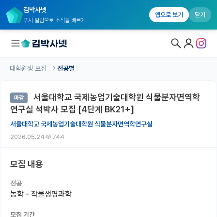
김박사넷
앱으로 보기
닫기
푸시 알림으로 소식을 빠르게
대학원생 모집
전공별
대학원생 모집
서울대학교 국제농업기술대학원 식물분자면역학
마감
대학원생 모집 홈
연구실 석박사 모집 [4단계 BK21+]
기관별 모집 정보
서울대학교 국제농업기술대학원 식물분자면역학연구실
2026.05.24
744
연구실별 모집 정보
전공별 모집 정보
모집 내용
지역별 모집 정보
전공
농학 - 작물생명과학
국내대학원 정보
모집 기간
연구실&오픈랩