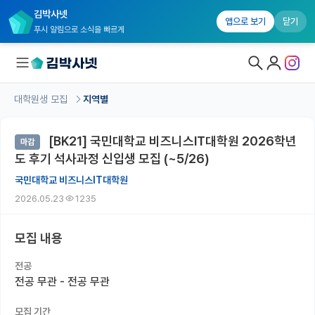
김박사넷
앱으로 보기
닫기
푸시 알림으로 소식을 빠르게
대학원생 모집
지역별
대학원생 모집
[BK21] 국민대학교 비즈니스IT대학원 2026학년
마감
대학원생 모집 홈
도 후기 석사과정 신입생 모집 (~5/26)
기관별 모집 정보
국민대학교 비즈니스IT대학원
2026.05.23
1235
연구실별 모집 정보
전공별 모집 정보
모집 내용
지역별 모집 정보
전공
전공 무관 - 전공 무관
국내대학원 정보
모집 기간
연구실&오픈랩