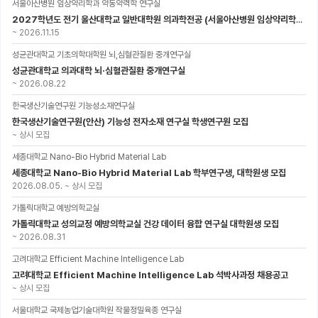
서울아산병원 임상약리학과 약동약력학 연구실
2027학년도 전기 울산대학교 일반대학원 의과학전공 (서울아산병원 임상약리학과 약동약력학 연구실) 대학원생 모집공고
~
2026.11.15
성균관대학교 기초의학대학원 뇌,심혈관질환 중개연구실
성균관대학교 의과대학 뇌·심혈관질환 중개연구실
~
2026.08.22
한국생산기술연구원 기능성소재연구실
한국생산기술연구원(안산) 기능성 전자소재 연구실 학생연구원 모집
~
상시 모집
세종대학교 Nano-Bio Hybrid Material Lab
세종대학교 Nano-Bio Hybrid Material Lab 학부연구생, 대학원생 모집
2026.08.05.
~
상시 모집
가톨릭대학교 예방의학교실
가톨릭대학교 성의교정 예방의학교실 건강 데이터 융합 연구실 대학원생 모집
~
2026.08.31
고려대학교 Efficient Machine Intelligence Lab
고려대학교 Efficient Machine Intelligence Lab 석박사과정 채용공고
~
상시 모집
서울대학교 국제농업기술대학원 작물정밀육종 연구실