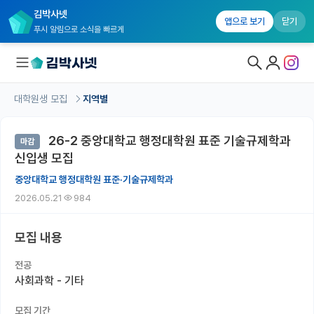
김박사넷
앱으로 보기
닫기
푸시 알림으로 소식을 빠르게
대학원생 모집
지역별
대학원생 모집
26-2 중앙대학교 행정대학원 표준 기술규제학과
마감
대학원생 모집 홈
신입생 모집
기관별 모집 정보
중앙대학교 행정대학원 표준·기술규제학과
2026.05.21
984
연구실별 모집 정보
전공별 모집 정보
모집 내용
지역별 모집 정보
전공
사회과학 - 기타
국내대학원 정보
모집 기간
연구실&오픈랩