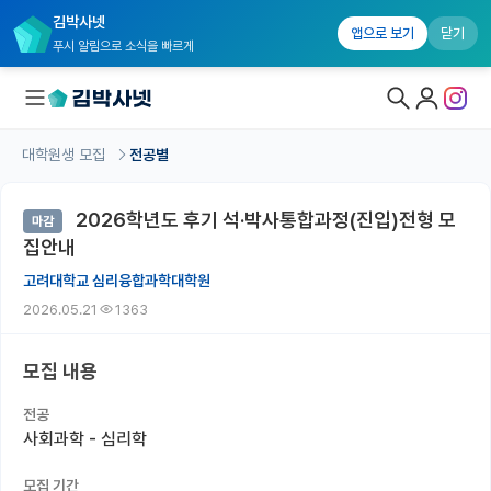
김박사넷
앱으로 보기
닫기
푸시 알림으로 소식을 빠르게
대학원생 모집
전공별
대학원생 모집
2026학년도 후기 석·박사통합과정(진입)전형 모
마감
대학원생 모집 홈
집안내
기관별 모집 정보
고려대학교 심리융합과학대학원
2026.05.21
1363
연구실별 모집 정보
전공별 모집 정보
모집 내용
지역별 모집 정보
전공
사회과학 - 심리학
국내대학원 정보
모집 기간
연구실&오픈랩