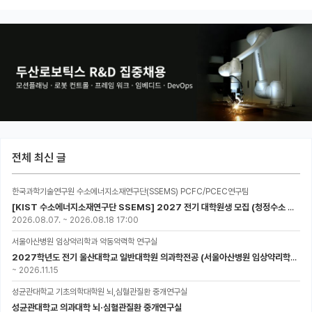
전체 최신 글
한국과학기술연구원 수소에너지소재연구단(SSEMS) PCFC/PCEC연구팀
[KIST 수소에너지소재연구단 SSEMS] 2027 전기 대학원생 모집 (청정수소 생산/활용을 위한 프로톤 세라믹 전지)
2026.08.07.
~
2026.08.18 17:00
서울아산병원 임상약리학과 약동약력학 연구실
2027학년도 전기 울산대학교 일반대학원 의과학전공 (서울아산병원 임상약리학과 약동약력학 연구실) 대학원생 모집공고
~
2026.11.15
성균관대학교 기초의학대학원 뇌,심혈관질환 중개연구실
성균관대학교 의과대학 뇌·심혈관질환 중개연구실