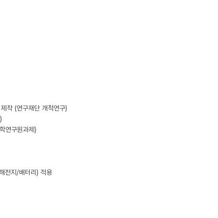
제작 (연구재단 개척연구)



학연구원과제)

해전지/배터리) 적용
