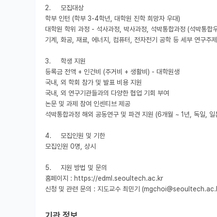
2.	모집대상

학부 인턴 (학부 3-4학년, 대학원 진학 희망자 우대)

대학원 학위 과정 - 석사과정, 박사과정, 석박통합과정 (석박통합우
기계, 화공, 재료, 에너지, 컴퓨터, 전자전기 공학 등 세부 연구주제
3.	학생 지원

등록금 전액 + 인건비 (주거비 + 생활비) - 대학원생

국내, 외 학회 참가 및 발표 비용 지원

국내, 외 연구기관들과의 다양한 협업 기회 부여 

논문 및 과제 참여 인센티브 제공

석박통합과정 해외 공동연구 및 파견 지원 (6개월 ~ 1년, 독일, 일본,
4.	모집인원 및 기한

모집인원 0명, 상시 

5.	지원 방법 및 문의

홈페이지 : https://edml.seoultech.ac.kr 

신청 및 관련 문의 : 지도교수 최민기 (mgchoi@seoultech.ac.k
기관 정보