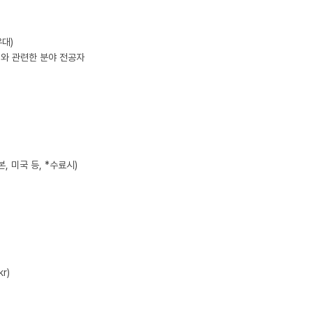
대)

와 관련한 분야 전공자 

 미국 등, *수료시)

r)