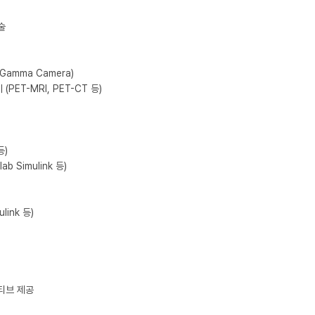


amma Camera)

T-MRI, PET-CT 등)

)

 Simulink 등)

ink 등)

티브 제공
