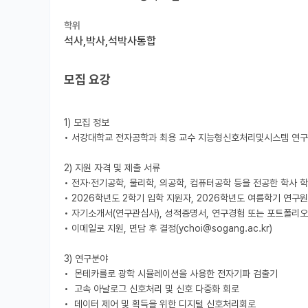
학위
석사,박사,석박사통합
모집 요강
1) 모집 정보

• 서강대학교 전자공학과 최용 교수 지능형신호처리및시스템 연구
2) 지원 자격 및 제출 서류

• 전자·전기공학, 물리학, 의공학, 컴퓨터공학 등을 전공한 학사 학위
• 2026학년도 2학기 입학 지원자, 2026학년도 여름학기 연구원
• 자기소개서(연구관심사), 성적증명서, 연구경험 또는 포트폴리오가
• 이메일로 지원, 면담 후 결정(ychoi@sogang.ac.kr)

3) 연구분야

•  몬테카를로 광학 시뮬레이션을 사용한 전자기파 검출기

•  고속 아날로그 신호처리 및 신호 다중화 회로

•  데이터 제어 및 획득을 위한 디지털 신호처리회로
