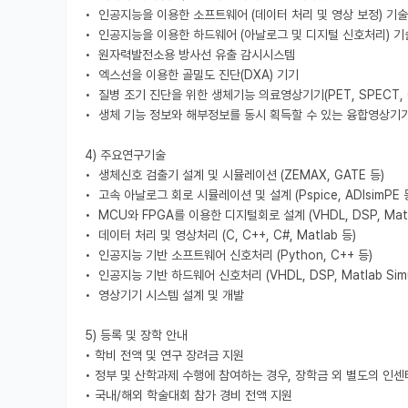
•  인공지능을 이용한 소프트웨어 (데이터 처리 및 영상 보정) 기술

•  인공지능을 이용한 하드웨어 (아날로그 및 디지털 신호처리) 기술
•  원자력발전소용 방사선 유출 감시시스템

•  엑스선을 이용한 골밀도 진단(DXA) 기기

•  질병 조기 진단을 위한 생체기능 의료영상기기(PET, SPECT, G
•  생체 기능 정보와 해부정보를 동시 획득할 수 있는 융합영상기기 (PE
4) 주요연구기술

•  생체신호 검출기 설계 및 시뮬레이션 (ZEMAX, GATE 등)

•  고속 아날로그 회로 시뮬레이션 및 설계 (Pspice, ADIsimPE 등
•  MCU와 FPGA를 이용한 디지털회로 설계 (VHDL, DSP, Matlab
•  데이터 처리 및 영상처리 (C, C++, C#, Matlab 등)

•  인공지능 기반 소프트웨어 신호처리 (Python, C++ 등)

•  인공지능 기반 하드웨어 신호처리 (VHDL, DSP, Matlab Simul
•  영상기기 시스템 설계 및 개발

5) 등록 및 장학 안내

• 학비 전액 및 연구 장려금 지원

• 정부 및 산학과제 수행에 참여하는 경우, 장학금 외 별도의 인센
• 국내/해외 학술대회 참가 경비 전액 지원
