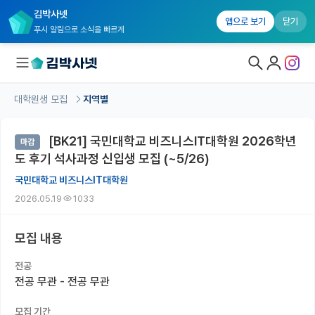
김박사넷
앱으로 보기
닫기
푸시 알림으로 소식을 빠르게
대학원생 모집
지역별
대학원생 모집
[BK21] 국민대학교 비즈니스IT대학원 2026학년
마감
대학원생 모집 홈
도 후기 석사과정 신입생 모집 (~5/26)
기관별 모집 정보
국민대학교 비즈니스IT대학원
2026.05.19
1033
연구실별 모집 정보
전공별 모집 정보
모집 내용
지역별 모집 정보
전공
전공 무관 - 전공 무관
국내대학원 정보
모집 기간
연구실&오픈랩