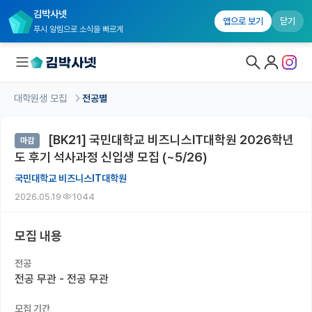
김박사넷
앱으로 보기
닫기
푸시 알림으로 소식을 빠르게
대학원생 모집
전공별
대학원생 모집
[BK21] 국민대학교 비즈니스IT대학원 2026학년
마감
대학원생 모집 홈
도 후기 석사과정 신입생 모집 (~5/26)
기관별 모집 정보
국민대학교 비즈니스IT대학원
2026.05.19
1044
연구실별 모집 정보
전공별 모집 정보
모집 내용
지역별 모집 정보
전공
전공 무관 - 전공 무관
국내대학원 정보
모집 기간
연구실&오픈랩