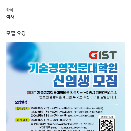
학위
커뮤니티
석사
커리어
모집 요강
유학교육
이벤트
반도체 아카데미
재팬라운지 🌸