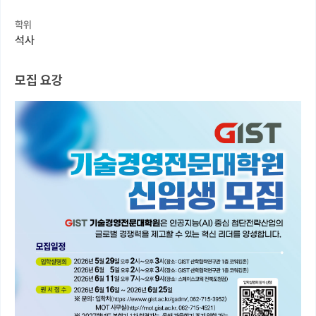
학위
커뮤니티
석사
커리어
모집 요강
유학교육
이벤트
반도체 아카데미
재팬라운지 🌸